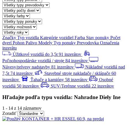
Značky
Typ vozidla
Kategórie vozidiel
Farba
Stav ponuky
Počet
dverí
Pohon
Palivo
Modely
Typ ponuky
Prevodovka
Označenia
inzerátu
Úžitkové vozidlá do 3,5t
91 inzerátov
Poľnohospodárske vozidlá / stroje
84 inzerátov
Návesy/prívesy nadstavby
81 inzerátov
Nákladné vozidlá nad
7,5t
74 inzerátov
Stavebné stroje nakladače / sklápače
60
inzerátov
Ťahače a kamióny
58 inzerátov
Osobné
vozidlá
50 inzerátov
SUV/Terénne vozidlá
22 inzerátov
Hľadajte podľa typu vozidla: Nahradne Diely Ine
1
-
14
z 14 záznamov
Zoradiť