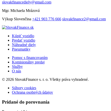
slovakfinancediely@gmail.com
Mgr. Michaela Mrázová
Výkup
Slovenčina
+421 903 776 666
slovakfinance2@gmail.com
Kúpiť vozidlo
Predať vozidlo
Náhradné diely
Pneumatiky
Pomoc s financovaním
Komisionálny predaj
Služby
O nás
© 2026 SlovakFinance s. r. o. Všetky práva vyhradené.
Súbory cookies
Ochrana osobných údajov
Pridané do porovnania