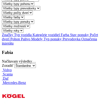
Značky
Typ vozidla
Kategórie vozidiel
Farba
Stav ponuky
Počet
dverí
Pohon
Palivo
Modely
Typ ponuky
Prevodovka
Označenia
inzerátu
Fabia
Načítavam výsledky…
Zoradiť
Volvo
Scania
Daf
Mercedes-Benz