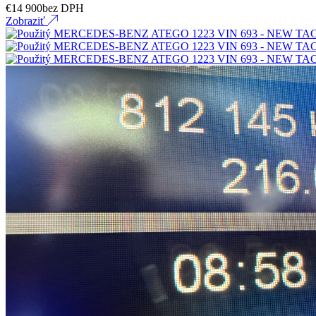
€
14 900
bez DPH
Zobraziť