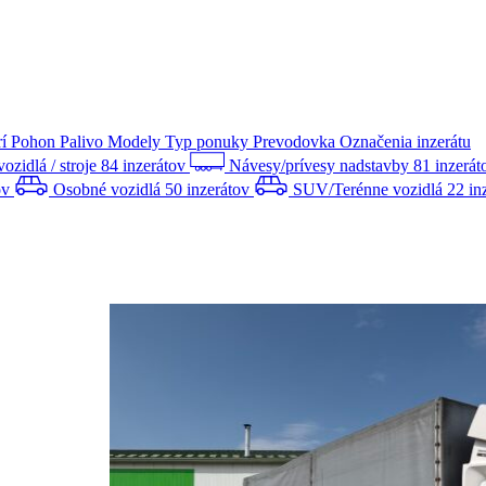
rí
Pohon
Palivo
Modely
Typ ponuky
Prevodovka
Označenia inzerátu
zidlá / stroje
84 inzerátov
Návesy/prívesy nadstavby
81 inzerá
ov
Osobné vozidlá
50 inzerátov
SUV/Terénne vozidlá
22 in