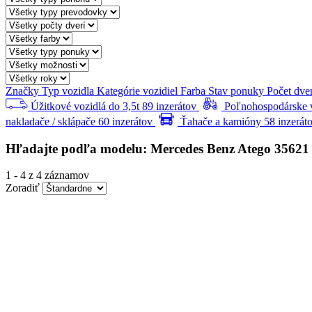
Značky
Typ vozidla
Kategórie vozidiel
Farba
Stav ponuky
Počet dve
Úžitkové vozidlá do 3,5t
89 inzerátov
Poľnohospodárske vo
nakladače / sklápače
60 inzerátov
Ťahače a kamióny
58 inzerát
Hľadajte podľa modelu: Mercedes Benz Atego 35621
1
-
4
z 4 záznamov
Zoradiť