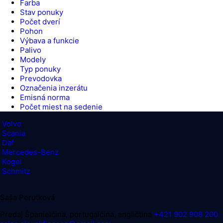
Farba
Stav ponuky
Počet dverí
Pohon
Výbava a funkcie
Palivo
Modely
Typ ponuky
Prevodovka
Označenia inzerátu
Emisná norma
Počet miest na sedenie
Volvo
Scania
Daf
Mercedes-Benz
Kogel
Schmitz
Saša Perutková
Predaj
Španielčina, portugalčina, angličtina
+421 902 908 200