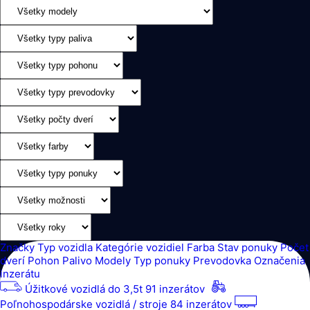
Značky
Typ vozidla
Kategórie vozidiel
Farba
Stav ponuky
Počet
dverí
Pohon
Palivo
Modely
Typ ponuky
Prevodovka
Označenia
inzerátu
Úžitkové vozidlá do 3,5t
91 inzerátov
Poľnohospodárske vozidlá / stroje
84 inzerátov