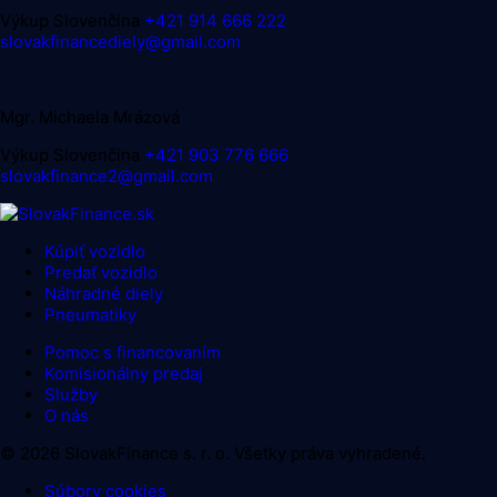
Výkup
Slovenčina
+421 914 666 222
slovakfinancediely@gmail.com
Mgr. Michaela Mrázová
Výkup
Slovenčina
+421 903 776 666
slovakfinance2@gmail.com
Kúpiť vozidlo
Predať vozidlo
Náhradné diely
Pneumatiky
Pomoc s financovaním
Komisionálny predaj
Služby
O nás
© 2026 SlovakFinance s. r. o. Všetky práva vyhradené.
Súbory cookies