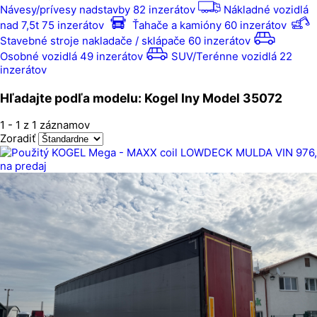
Návesy/prívesy nadstavby
82 inzerátov
Nákladné vozidlá
nad 7,5t
75 inzerátov
Ťahače a kamióny
60 inzerátov
Stavebné stroje nakladače / sklápače
60 inzerátov
Osobné vozidlá
49 inzerátov
SUV/Terénne vozidlá
22
inzerátov
Hľadajte podľa modelu: Kogel Iny Model 35072
1
-
1
z 1 záznamov
Zoradiť