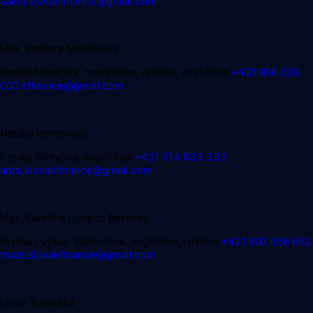
sales.slovakfinance@gmail.com
Mgr. Barbora Melišíková
Predaj
Nemčina, maďarčina, ruština, angličtina
+421 914 666
000
sftlevice@gmail.com
Natália Vernerová
Predaj
Nemčina, angličtina
+421 914 633 333
auto.slovakfinance@gmail.com
Mgr. Karolina Gyöpös Berecky
Predaj / výkup
Maďarčina, angličtina, ruština
+421 902 666 662
truck.slovakfinance@gmail.com
Linda Tuharská