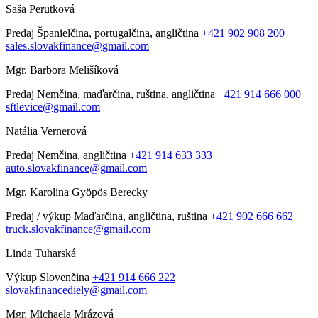
Saša Perutková
Predaj
Španielčina, portugalčina, angličtina
+421 902 908 200
sales.slovakfinance@gmail.com
Mgr. Barbora Melišíková
Predaj
Nemčina, maďarčina, ruština, angličtina
+421 914 666 000
sftlevice@gmail.com
Natália Vernerová
Predaj
Nemčina, angličtina
+421 914 633 333
auto.slovakfinance@gmail.com
Mgr. Karolina Gyöpös Berecky
Predaj / výkup
Maďarčina, angličtina, ruština
+421 902 666 662
truck.slovakfinance@gmail.com
Linda Tuharská
Výkup
Slovenčina
+421 914 666 222
slovakfinancediely@gmail.com
Mgr. Michaela Mrázová