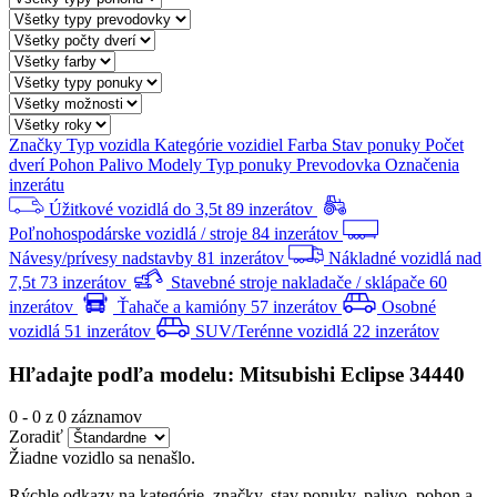
Značky
Typ vozidla
Kategórie vozidiel
Farba
Stav ponuky
Počet
dverí
Pohon
Palivo
Modely
Typ ponuky
Prevodovka
Označenia
inzerátu
Úžitkové vozidlá do 3,5t
89 inzerátov
Poľnohospodárske vozidlá / stroje
84 inzerátov
Návesy/prívesy nadstavby
81 inzerátov
Nákladné vozidlá nad
7,5t
73 inzerátov
Stavebné stroje nakladače / sklápače
60
inzerátov
Ťahače a kamióny
57 inzerátov
Osobné
vozidlá
51 inzerátov
SUV/Terénne vozidlá
22 inzerátov
Hľadajte podľa modelu: Mitsubishi Eclipse 34440
0
-
0
z 0 záznamov
Zoradiť
Žiadne vozidlo sa nenašlo.
Rýchle odkazy na kategórie, značky, stav ponuky, palivo, pohon a