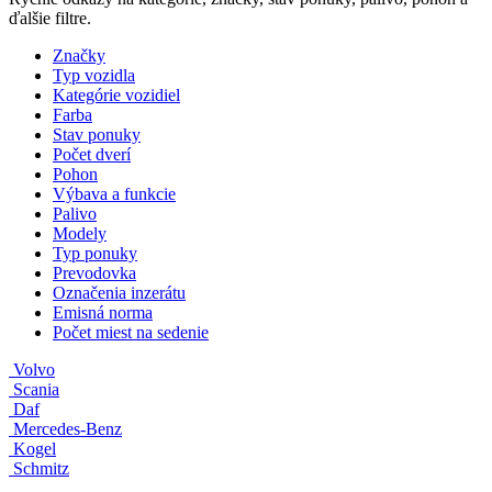
ďalšie filtre.
Značky
Typ vozidla
Kategórie vozidiel
Farba
Stav ponuky
Počet dverí
Pohon
Výbava a funkcie
Palivo
Modely
Typ ponuky
Prevodovka
Označenia inzerátu
Emisná norma
Počet miest na sedenie
Volvo
Scania
Daf
Mercedes-Benz
Kogel
Schmitz