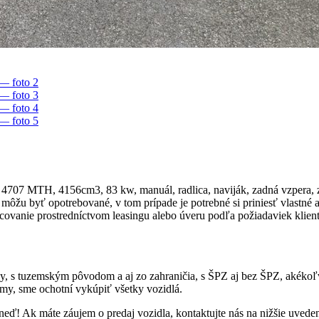
07 MTH, 4156cm3, 83 kw, manuál, radlica, naviják, zadná vzpera, za
môžu byť opotrebované, v tom prípade je potrebné si priniesť vlastné 
covanie prostredníctvom leasingu alebo úveru podľa požiadaviek kli
esy, s tuzemským pôvodom a aj zo zahraničia, s ŠPZ aj bez ŠPZ, akék
my, sme ochotní vykúpiť všetky vozidlá.
neď! Ak máte záujem o predaj vozidla, kontaktujte nás na nižšie uved