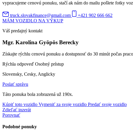
vypracujeme cenovú ponuku, stačí ak nám do mailu pošlete fotky vozidl
truck.slovakfinance@gmail.com
+421 902 666 662
MÁM VOZIDLO NA VÝKUP
Váš predajný kontakt
Mgr. Karolina Gyöpös Berecky
Získajte rýchlu cenovú ponuku a dostupnosť do 30 minút počas prac
Rýchla odpoveď
Osobný prístup
Slovensky, Cesky, Anglicky
Poslať správu
Táto ponuka bola zobrazená už 190x.
Kúpiť toto vozidlo
Vymeniť za svoje vozidlo
Predať svoje vozidlo
Zdieľať inzerát
Porovnať
Podobné ponuky