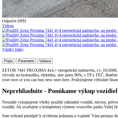
Odpočet DPH
Videos
Všetky fotky
Popis
Parametre
Výbava
ZETOR 7441 PROXIMA 4x4,+ energetická nadstavba, r.v. 10/2008, 47
vývody na hydrauliku, elektriku, stav pneu 90%, s TP a TEČ, Batérie 
your own or you can buy new ones here, Poskytujeme výhodné finan
Neprehliadnite - Ponúkame výkup vozidiel
Neustále vykupujeme všetky použité nákladné vozidlá, návesy, prív
vozidlá. Ak uvažujete o kompletnej výmene vozového parku Vašej fir
Sme ochotní pristúpiť k rýchlemu jednaniu a vyplatiť Vám peniaze ih