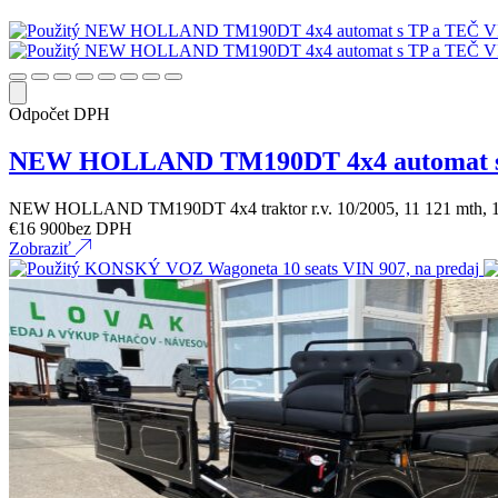
Odpočet DPH
NEW HOLLAND TM190DT 4x4 automat s 
NEW HOLLAND TM190DT 4x4 traktor r.v. 10/2005, 11 121 mth, 
€
16 900
bez DPH
Zobraziť