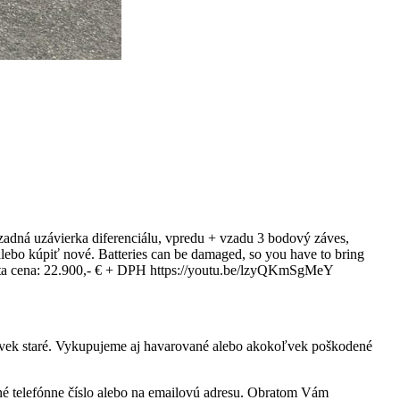
dná uzávierka diferenciálu, vpredu + vzadu 3 bodový záves,
alebo kúpiť nové. Batteries can be damaged, so you have to bring
enta cena: 22.900,- € + DPH https://youtu.be/lzyQKmSgMeY
oľvek staré. Vykupujeme aj havarované alebo akokoľvek poškodené
ené telefónne číslo alebo na emailovú adresu. Obratom Vám