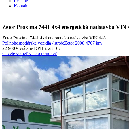
Leasing
Kontakt
Zetor Proxima 7441 4x4 energetická nadstavba VIN 
Zetor Proxima 7441 4x4 energetická nadstavba VIN 448
Poľnohospodárske vozidlá / stroje
Zetor
2008
4707 km
22 900 €
vrátane DPH € 28 167
Chcete vedieť viac o ponuke?