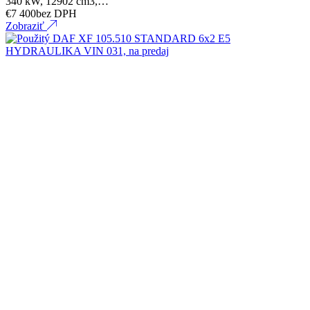
340 kW, 12902 cm3,…
€
7 400
bez DPH
Zobraziť