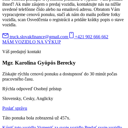
ihneď! Ak máte záujem o predaj vozidla, kontaktujte nás na nižšie
uvedené telefónne číslo alebo na emailovú adresu. Obratom Vám
vypracujeme cenovú ponuku, stačí ak nám do mailu pošlete fotky
vozidla, scan Osvedčenia o registrácii a pridáte krátky popis o stave
vozidla.
truck.slovakfinance@gmail.com
+421 902 666 662
MÁM VOZIDLO NA VÝKUP
Váš predajný kontakt
Mgr. Karolina Gyöpös Berecky
Získajte rýchlu cenovú ponuku a dostupnosť do 30 minút počas
pracovného času.
Rýchla odpoveď
Osobný prístup
Slovensky, Cesky, Anglicky
Poslať správu
Táto ponuka bola zobrazená už 457x.
Kúpiť toto vozidlo
Vymeniť za svoje vozidlo
Predať svoje vozidlo