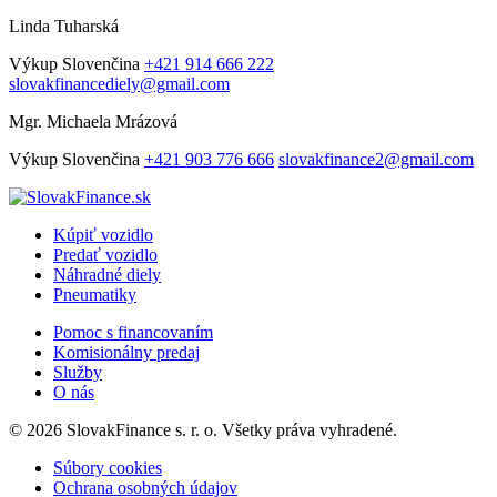
Linda Tuharská
Výkup
Slovenčina
+421 914 666 222
slovakfinancediely@gmail.com
Mgr. Michaela Mrázová
Výkup
Slovenčina
+421 903 776 666
slovakfinance2@gmail.com
Kúpiť vozidlo
Predať vozidlo
Náhradné diely
Pneumatiky
Pomoc s financovaním
Komisionálny predaj
Služby
O nás
© 2026 SlovakFinance s. r. o. Všetky práva vyhradené.
Súbory cookies
Ochrana osobných údajov