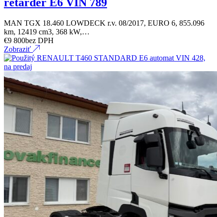
retarder E6 VIN 789
MAN TGX 18.460 LOWDECK r.v. 08/2017, EURO 6, 855.096
km, 12419 cm3, 368 kW,…
€
9 800
bez DPH
Zobraziť