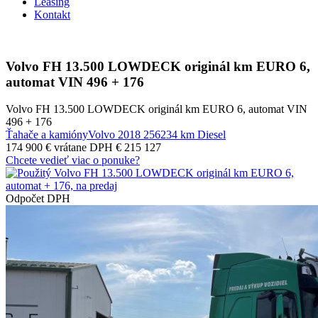
Leasing
Kontakt
Volvo FH 13.500 LOWDECK originál km EURO 6,
automat VIN 496 + 176
Volvo FH 13.500 LOWDECK originál km EURO 6, automat VIN
496 + 176
Ťahače a kamióny
Volvo
2018
256234 km
Diesel
174 900 €
vrátane DPH € 215 127
Chcete vedieť viac o ponuke?
Odpočet DPH