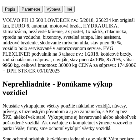
Popis
Parametre
Výbava
Iné
VOLVO FH 13.500 LOWDECK r.v.: 5/2018, 256234 km originál
km, EURO 6, automat, motorová brzda, HYDRAULIKA,
klimatizácia, nezávislé kúrenie, 2x postel, 1x nádrž, chladnicka,
vpredu na vzduchu, bixenony, svetelná rampa, line assistent,
núdzové brzdenie, sledovanie mrtveho uhla, stav pneu 90 %,
vozidlo bolo servisované v autorizovanom servise. FVG
FLEXLINER podvalník na 3 tahace r.v.: 1/2018, kotúcové brzdy,
zadná natácania náprava, naviják, stav pneu 4x10%, 8x70%, váha:
9960 kg, celková hmotnost: 36000 kg CENA za súpravu: 174.900€
+ DPH STK/EK 09/10/2025
Neprehliadnite - Ponúkame výkup
vozidiel
Neustále vykupujeme všetky použité nákladné vozidlá, návesy,
prívesy, s tuzemským pôvodom a aj zo zahraničia, s ŠPZ aj bez
ŠPZ, akékoľvek staré. Vykupujeme aj havarované alebo akokoľvek
poškodené vozidlá. Ak uvažujete o kompletnej výmene vozového
parku Vašej firmy, sme ochotní vykúpiť všetky vozidlá.
Sme ochotní pristúpiť k rýchlemu jednaniu a vyplatiť Vám peniaze