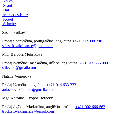
Volvo
Scania
Daf
Mercedes-Benz
Kogel
Schmitz
Saša Perutková
Predaj
Španielčina, portugalčina, angličtina
+421 902 908 200
sales.slovakfinance@gmail.com
Mgr. Barbora Melišíková
Predaj
Nemčina, maďarčina, ruština, angličtina
+421 914 666 000
sftlevice@gmail.com
Natália Vernerová
Predaj
Nemčina, angličtina
+421 914 633 333
auto.slovakfinance@gmail.com
Mgr. Karolina Gyöpös Berecky
Predaj / výkup
Maďarčina, angličtina, ruština
+421 902 666 662
truck.slovakfinance@gmail.com