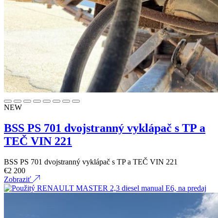
NEW
BSS PS 701 dvojstranný vyklápač s TP a
TEČ VIN 221
BSS PS 701 dvojstranný vyklápač s TP a TEČ VIN 221
€
2 200
Zobraziť