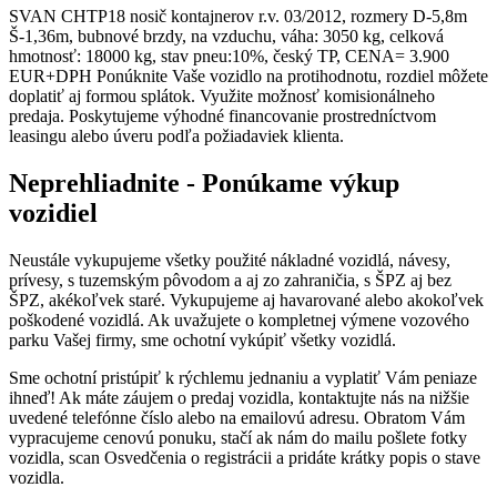
SVAN CHTP18 nosič kontajnerov r.v. 03/2012, rozmery D-5,8m
Š-1,36m, bubnové brzdy, na vzduchu, váha: 3050 kg, celková
hmotnosť: 18000 kg, stav pneu:10%, český TP, CENA= 3.900
EUR+DPH Ponúknite Vaše vozidlo na protihodnotu, rozdiel môžete
doplatiť aj formou splátok. Využite možnosť komisionálneho
predaja. Poskytujeme výhodné financovanie prostredníctvom
leasingu alebo úveru podľa požiadaviek klienta.
Neprehliadnite - Ponúkame výkup
vozidiel
Neustále vykupujeme všetky použité nákladné vozidlá, návesy,
prívesy, s tuzemským pôvodom a aj zo zahraničia, s ŠPZ aj bez
ŠPZ, akékoľvek staré. Vykupujeme aj havarované alebo akokoľvek
poškodené vozidlá. Ak uvažujete o kompletnej výmene vozového
parku Vašej firmy, sme ochotní vykúpiť všetky vozidlá.
Sme ochotní pristúpiť k rýchlemu jednaniu a vyplatiť Vám peniaze
ihneď! Ak máte záujem o predaj vozidla, kontaktujte nás na nižšie
uvedené telefónne číslo alebo na emailovú adresu. Obratom Vám
vypracujeme cenovú ponuku, stačí ak nám do mailu pošlete fotky
vozidla, scan Osvedčenia o registrácii a pridáte krátky popis o stave
vozidla.