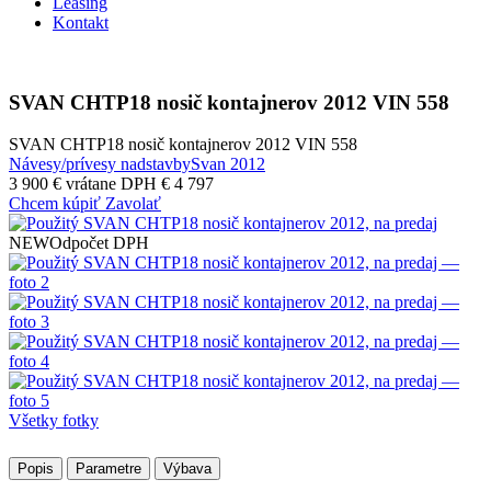
Leasing
Kontakt
SVAN CHTP18 nosič kontajnerov 2012 VIN 558
SVAN CHTP18 nosič kontajnerov 2012 VIN 558
Návesy/prívesy nadstavby
Svan
2012
3 900 €
vrátane DPH € 4 797
Chcem kúpiť
Zavolať
NEW
Odpočet DPH
Všetky fotky
Popis
Parametre
Výbava