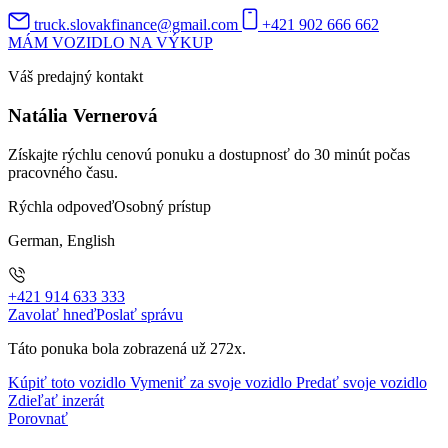
truck.slovakfinance@gmail.com
+421 902 666 662
MÁM VOZIDLO NA VÝKUP
Váš predajný kontakt
Natália Vernerová
Získajte rýchlu cenovú ponuku a dostupnosť do 30 minút počas
pracovného času.
Rýchla odpoveď
Osobný prístup
German, English
+421 914 633 333
Zavolať hneď
Poslať správu
Táto ponuka bola zobrazená už 272x.
Kúpiť toto vozidlo
Vymeniť za svoje vozidlo
Predať svoje vozidlo
Zdieľať inzerát
Porovnať