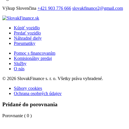
Výkup
Slovenčina
+421 903 776 666
slovakfinance2@gmail.com
Kúpiť vozidlo
Predať vozidlo
Náhradné diely
Pneumatiky
Pomoc s financovaním
Komisionálny predaj
Služby
O nás
© 2026 SlovakFinance s. r. o. Všetky práva vyhradené.
Súbory cookies
Ochrana osobných údajov
Pridané do porovnania
Porovnanie (
0
)