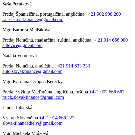
Saša Perutková
Predaj
Španielčina, portugalčina, angličtina
+421 902 908 200
sales.slovakfinance@gmail.com
Mgr. Barbora Melišíková
Predaj
Nemčina, maďarčina, ruština, angličtina
+421 914 666 000
sftlevice@gmail.com
Natália Vernerová
Predaj
Nemčina, angličtina
+421 914 633 333
auto.slovakfinance@gmail.com
Mgr. Karolina Gyöpös Berecky
Predaj / výkup
Maďarčina, angličtina, ruština
+421 902 666 662
truck.slovakfinance@gmail.com
Linda Tuharská
Výkup
Slovenčina
+421 914 666 222
slovakfinancediely@gmail.com
Mgr. Michaela Mrázová