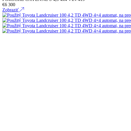
€
6 300
Zobraziť