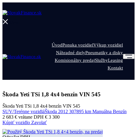
Menu
Úvod
Ponuka vozidiel
Výkup vozidiel
Náhradné diely
Pneumatiky a disky
Komisionálny predaj
Služby
Leasing
Kontakt
Škoda Yeti TSi 1,8 4x4 benzín VIN 545
Škoda Yeti TSi 1,8 4x4 benzín VIN 545
SUV/Terénne vozidlá
Škoda
2012
307895 km
Manuálna
Benzín
2 683 €
vrátane DPH € 3 300
Kúpiť vozidlo
Zavolať