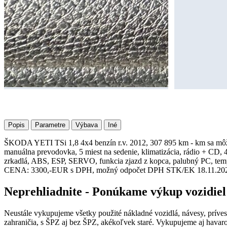
Popis
Parametre
Výbava
Iné
ŠKODA YETI TSi 1,8 4x4 benzín r.v. 2012, 307 895 km - km sa môžu 
manuálna prevodovka, 5 miest na sedenie, klimatizácia, rádio + CD, 4
zrkadlá, ABS, ESP, SERVO, funkcia zjazd z kopca, palubný PC, tem
CENA: 3300,-EUR s DPH, možný odpočet DPH STK/EK 18.11.20
Neprehliadnite - Ponúkame výkup vozidiel
Neustále vykupujeme všetky použité nákladné vozidlá, návesy, príve
zahraničia, s ŠPZ aj bez ŠPZ, akékoľvek staré. Vykupujeme aj hava