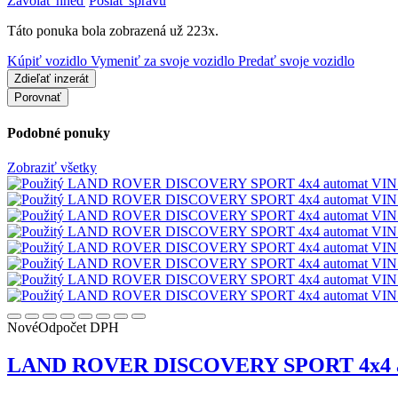
Zavolať hneď
Poslať správu
Táto ponuka bola zobrazená už 223x.
Kúpiť vozidlo
Vymeniť za svoje vozidlo
Predať svoje vozidlo
Zdieľať inzerát
Porovnať
Podobné ponuky
Zobraziť všetky
Nové
Odpočet DPH
LAND ROVER DISCOVERY SPORT 4x4 a