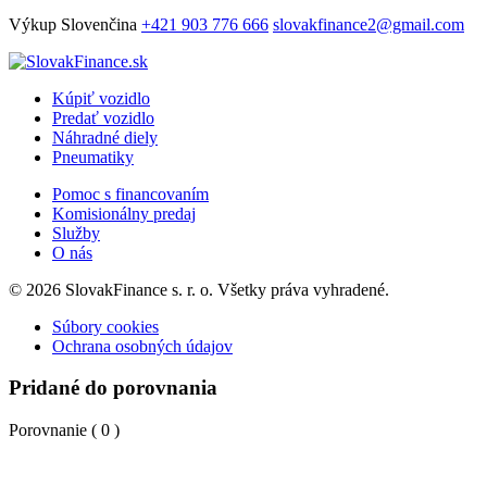
Výkup
Slovenčina
+421 903 776 666
slovakfinance2@gmail.com
Kúpiť vozidlo
Predať vozidlo
Náhradné diely
Pneumatiky
Pomoc s financovaním
Komisionálny predaj
Služby
O nás
© 2026 SlovakFinance s. r. o. Všetky práva vyhradené.
Súbory cookies
Ochrana osobných údajov
Pridané do porovnania
Porovnanie (
0
)