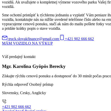
vozidlá. Ak uvažujete o kompletnej výmene vozového parku Vašej fi
vozidlá.
Sme ochotní pristúpiť k rýchlemu jednaniu a vyplatiť Vám peniaze i
vozidla, kontaktujte nás na nižšie uvedené telefónne číslo alebo na
vypracujeme cenovú ponuku, stačí ak nám do mailu pošlete fotky vozi
a pridáte krátky popis o stave vozidla.
truck.slovakfinance@gmail.com
+421 902 666 662
MÁM VOZIDLO NA VÝKUP
Váš predajný kontakt
Mgr. Karolina Gyöpös Berecky
Získajte rýchlu cenovú ponuku a dostupnosť do 30 minút počas prac
Rýchla odpoveď
Osobný prístup
Slovensky, Cesky, Anglicky
+421 902 666 662