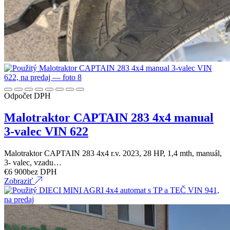
Odpočet DPH
Malotraktor CAPTAIN 283 4x4 manual
3-valec VIN 622
Malotraktor CAPTAIN 283 4x4 r.v. 2023, 28 HP, 1,4 mth, manuál,
3- valec, vzadu…
€
6 900
bez DPH
Zobraziť