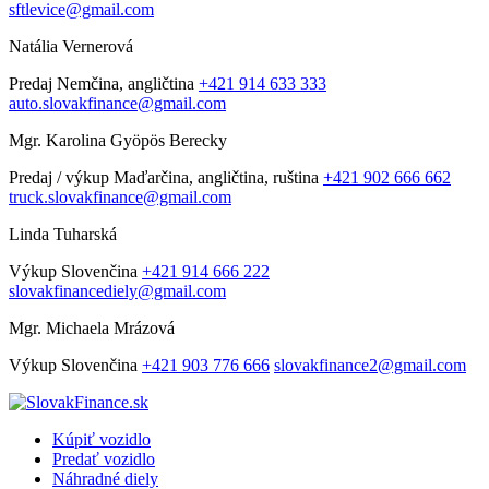
sftlevice@gmail.com
Natália Vernerová
Predaj
Nemčina, angličtina
+421 914 633 333
auto.slovakfinance@gmail.com
Mgr. Karolina Gyöpös Berecky
Predaj / výkup
Maďarčina, angličtina, ruština
+421 902 666 662
truck.slovakfinance@gmail.com
Linda Tuharská
Výkup
Slovenčina
+421 914 666 222
slovakfinancediely@gmail.com
Mgr. Michaela Mrázová
Výkup
Slovenčina
+421 903 776 666
slovakfinance2@gmail.com
Kúpiť vozidlo
Predať vozidlo
Náhradné diely