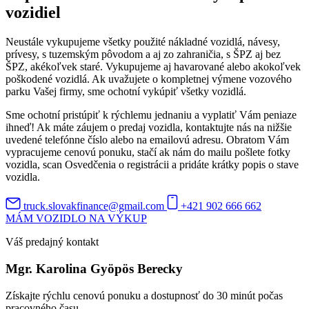
vozidiel
Neustále vykupujeme všetky použité nákladné vozidlá, návesy,
prívesy, s tuzemským pôvodom a aj zo zahraničia, s ŠPZ aj bez
ŠPZ, akékoľvek staré. Vykupujeme aj havarované alebo akokoľvek
poškodené vozidlá. Ak uvažujete o kompletnej výmene vozového
parku Vašej firmy, sme ochotní vykúpiť všetky vozidlá.
Sme ochotní pristúpiť k rýchlemu jednaniu a vyplatiť Vám peniaze
ihneď! Ak máte záujem o predaj vozidla, kontaktujte nás na nižšie
uvedené telefónne číslo alebo na emailovú adresu. Obratom Vám
vypracujeme cenovú ponuku, stačí ak nám do mailu pošlete fotky
vozidla, scan Osvedčenia o registrácii a pridáte krátky popis o stave
vozidla.
truck.slovakfinance@gmail.com
+421 902 666 662
MÁM VOZIDLO NA VÝKUP
Váš predajný kontakt
Mgr. Karolina Gyöpös Berecky
Získajte rýchlu cenovú ponuku a dostupnosť do 30 minút počas
pracovného času.