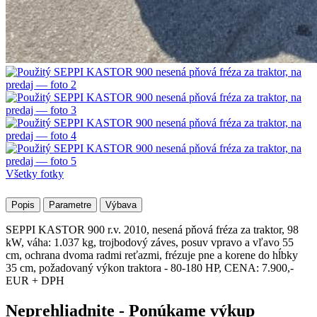
Všetky fotky
Popis
Parametre
Výbava
SEPPI KASTOR 900 r.v. 2010, nesená pňová fréza za traktor, 98
kW, váha: 1.037 kg, trojbodový záves, posuv vpravo a vľavo 55
cm, ochrana dvoma radmi reťazmi, frézuje pne a korene do hĺbky
35 cm, požadovaný výkon traktora - 80-180 HP, CENA: 7.900,-
EUR + DPH
Neprehliadnite - Ponúkame výkup