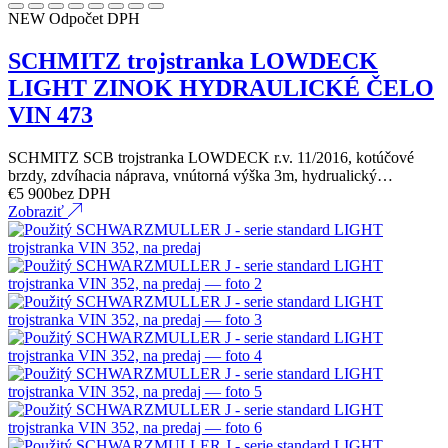
NEW
Odpočet DPH
SCHMITZ trojstranka LOWDECK
LIGHT ZINOK HYDRAULICKÉ ČELO
VIN 473
SCHMITZ SCB trojstranka LOWDECK r.v. 11/2016, kotúčové
brzdy, zdvíhacia náprava, vnútorná výška 3m, hydrualický…
€
5 900
bez DPH
Zobraziť