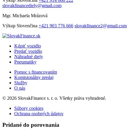
Výkup
Slovenčina
+421 914 666 222
slovakfinancediely@gmail.com
Mgr. Michaela Mrázová
Výkup
Slovenčina
+421 903 776 666
slovakfinance2@gmail.com
Kúpiť vozidlo
Predať vozidlo
Náhradné diely
Pneumatiky
Pomoc s financovaním
Komisionálny predaj
Služby
O nás
© 2026 SlovakFinance s. r. o. Všetky práva vyhradené.
Súbory cookies
Ochrana osobných údajov
Pridané do porovnania