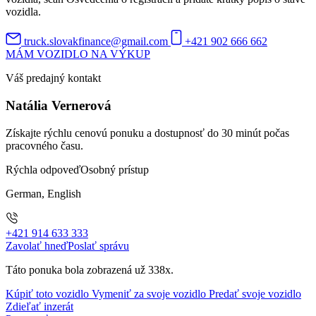
vozidla.
truck.slovakfinance@gmail.com
+421 902 666 662
MÁM VOZIDLO NA VÝKUP
Váš predajný kontakt
Natália Vernerová
Získajte rýchlu cenovú ponuku a dostupnosť do 30 minút počas
pracovného času.
Rýchla odpoveď
Osobný prístup
German, English
+421 914 633 333
Zavolať hneď
Poslať správu
Táto ponuka bola zobrazená už 338x.
Kúpiť toto vozidlo
Vymeniť za svoje vozidlo
Predať svoje vozidlo
Zdieľať inzerát