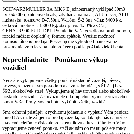
SCHWARZMULLER 3A-MKS-E jednostranný vyklápač 30m3
r.v. 04/2006, kotúčové brzdy, zdvíhacia náprava, ALU disky, ALU
nadstavba, rozmery: D-7,50m, V-1,8m, Š-2,3m, váha: 5400 kg,
celková hmotnosť: 35000 kg, stav pneu: 4x 0% 2x 5%,
CENA=8.900 EUR+DPH Ponúknite Vaše vozidlo na protihodnotu,
rozdiel môžete doplatiť aj formou splátok. Využite možnosť
komisionálneho predaja. Poskytujeme výhodné financovanie
prostredníctvom leasingu alebo úveru podľa požiadaviek klienta.
Neprehliadnite - Ponúkame výkup
vozidiel
Neustále vykupujeme všetky použité nákladné vozidlá, návesy,
prívesy, s tuzemským pôvodom a aj zo zahraničia, s ŠPZ aj bez
ŠPZ, akékoľvek staré. Vykupujeme aj havarované alebo akokoľvek
poškodené vozidlá. Ak uvažujete o kompletnej výmene vozového
parku Vašej firmy, sme ochotní vykúpiť všetky vozidlá.
Sme ochotní pristúpiť k rýchlemu jednaniu a vyplatiť Vám peniaze
ihneď! Ak máte záujem o predaj vozidla, kontaktujte nás na nižšie
uvedené telefónne číslo alebo na emailovú adresu. Obratom Vám
vypracujeme cenovú ponuku, stačí ak nám do mailu pošlete fotky
vozidla, scan Osvedčenia o registrácii a pridáte krátky popis o stave