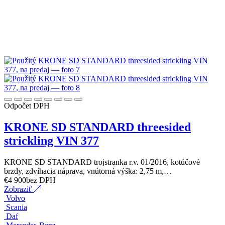
Odpočet DPH
KRONE SD STANDARD threesided
strickling VIN 377
KRONE SD STANDARD trojstranka r.v. 01/2016, kotúčové
brzdy, zdvíhacia náprava, vnútorná výška: 2,75 m,…
€
4 900
bez DPH
Zobraziť
Volvo
Scania
Daf