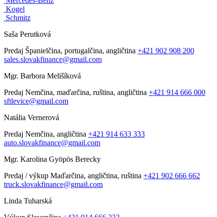
Mercedes-Benz
Kogel
Schmitz
Saša Perutková
Predaj
Španielčina, portugalčina, angličtina
+421 902 908 200
sales.slovakfinance@gmail.com
Mgr. Barbora Melišíková
Predaj
Nemčina, maďarčina, ruština, angličtina
+421 914 666 000
sftlevice@gmail.com
Natália Vernerová
Predaj
Nemčina, angličtina
+421 914 633 333
auto.slovakfinance@gmail.com
Mgr. Karolina Gyöpös Berecky
Predaj / výkup
Maďarčina, angličtina, ruština
+421 902 666 662
truck.slovakfinance@gmail.com
Linda Tuharská