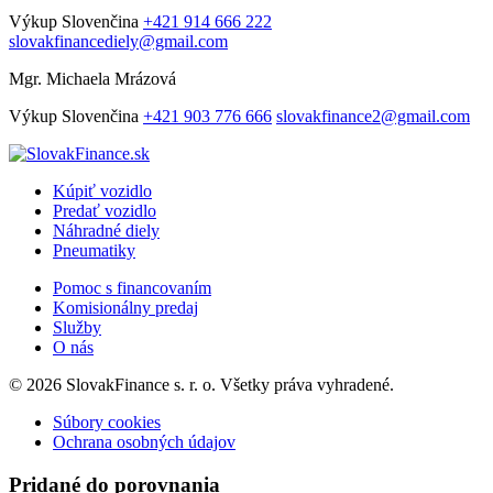
Výkup
Slovenčina
+421 914 666 222
slovakfinancediely@gmail.com
Mgr. Michaela Mrázová
Výkup
Slovenčina
+421 903 776 666
slovakfinance2@gmail.com
Kúpiť vozidlo
Predať vozidlo
Náhradné diely
Pneumatiky
Pomoc s financovaním
Komisionálny predaj
Služby
O nás
© 2026 SlovakFinance s. r. o. Všetky práva vyhradené.
Súbory cookies
Ochrana osobných údajov
Pridané do porovnania