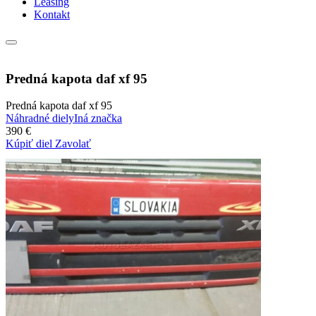
Leasing
Kontakt
Predná kapota daf xf 95
Predná kapota daf xf 95
Náhradné diely
Iná značka
390 €
Kúpiť diel
Zavolať