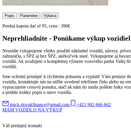
Popis
Parametre
Výbava
Predná kapota daf xf 95, cena : 390€
Neprehliadnite - Ponúkame výkup vozidiel
Neustále vykupujeme všetky použité nákladné vozidlá, návesy, príve
zahraničia, s ŠPZ aj bez ŠPZ, akékoľvek staré. Vykupujeme aj hava
vozidlá. Ak uvažujete o kompletnej výmene vozového parku Vašej fi
vozidlá.
Sme ochotní pristúpiť k rýchlemu jednaniu a vyplatiť Vám peniaze i
vozidla, kontaktujte nás na nižšie uvedené telefónne číslo alebo na
vypracujeme cenovú ponuku, stačí ak nám do mailu pošlete fotky vozi
a pridáte krátky popis o stave vozidla.
truck.slovakfinance@gmail.com
+421 902 666 662
MÁM VOZIDLO NA VÝKUP
Váš predajný kontakt