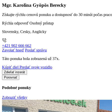
Mgr. Karolina Gyöpös Berecky
Získajte rýchlu cenovú ponuku a dostupnosť do 30 minút počas prac
Rýchla odpoveď
Osobný prístup
Slovensky, Cesky, Anglicky
+421 902 666 662
Zavolať hneď
Poslať správu
Táto ponuka bola zobrazená už 37x.
Kúpiť diel
Predať svoje vozidlo
Zdieľať inzerát
Porovnať
Podobné ponuky
Zobraziť všetky