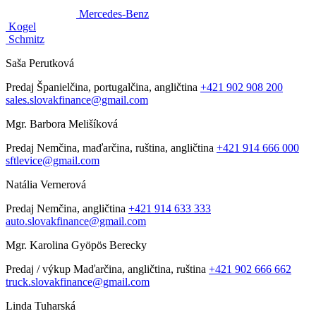
Mercedes-Benz
Kogel
Schmitz
Saša Perutková
Predaj
Španielčina, portugalčina, angličtina
+421 902 908 200
sales.slovakfinance@gmail.com
Mgr. Barbora Melišíková
Predaj
Nemčina, maďarčina, ruština, angličtina
+421 914 666 000
sftlevice@gmail.com
Natália Vernerová
Predaj
Nemčina, angličtina
+421 914 633 333
auto.slovakfinance@gmail.com
Mgr. Karolina Gyöpös Berecky
Predaj / výkup
Maďarčina, angličtina, ruština
+421 902 666 662
truck.slovakfinance@gmail.com
Linda Tuharská