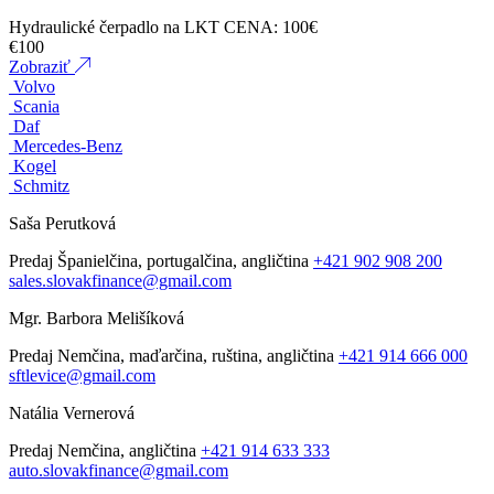
Hydraulické čerpadlo na LKT CENA: 100€
€
100
Zobraziť
Volvo
Scania
Daf
Mercedes-Benz
Kogel
Schmitz
Saša Perutková
Predaj
Španielčina, portugalčina, angličtina
+421 902 908 200
sales.slovakfinance@gmail.com
Mgr. Barbora Melišíková
Predaj
Nemčina, maďarčina, ruština, angličtina
+421 914 666 000
sftlevice@gmail.com
Natália Vernerová
Predaj
Nemčina, angličtina
+421 914 633 333
auto.slovakfinance@gmail.com