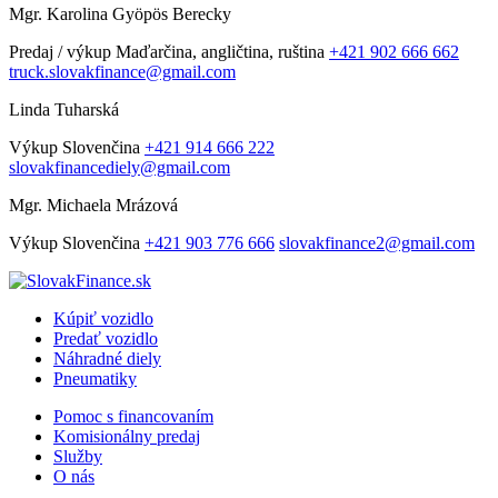
Mgr. Karolina Gyöpös Berecky
Predaj / výkup
Maďarčina, angličtina, ruština
+421 902 666 662
truck.slovakfinance@gmail.com
Linda Tuharská
Výkup
Slovenčina
+421 914 666 222
slovakfinancediely@gmail.com
Mgr. Michaela Mrázová
Výkup
Slovenčina
+421 903 776 666
slovakfinance2@gmail.com
Kúpiť vozidlo
Predať vozidlo
Náhradné diely
Pneumatiky
Pomoc s financovaním
Komisionálny predaj
Služby
O nás