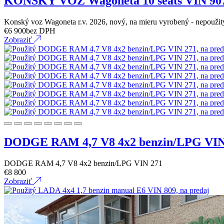
KONSKÝ VOZ Wagoneta 10 seats VIN 90
Konský voz Wagoneta r.v. 2026, nový, na mieru vyrobený - nepouži
€
6 900
bez DPH
Zobraziť
DODGE RAM 4,7 V8 4x2 benzin/LPG VIN
DODGE RAM 4,7 V8 4x2 benzin/LPG VIN 271
€
8 800
Zobraziť