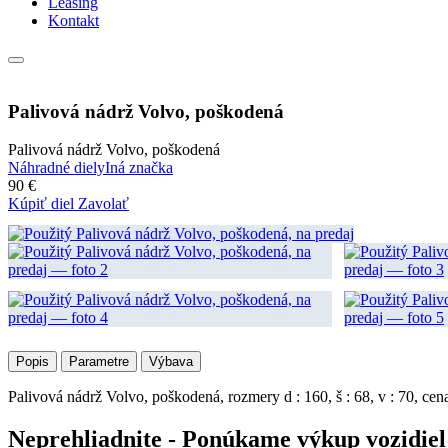
Leasing
Kontakt
Palivová nádrž Volvo, poškodená
Palivová nádrž Volvo, poškodená
Náhradné diely
Iná značka
90 €
Kúpiť diel
Zavolať
Popis
Parametre
Výbava
Palivová nádrž Volvo, poškodená, rozmery d : 160, š : 68, v : 70, cen
Neprehliadnite - Ponúkame výkup vozidiel