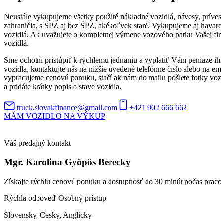
Neustále vykupujeme všetky použité nákladné vozidlá, návesy, príve
zahraničia, s ŠPZ aj bez ŠPZ, akékoľvek staré. Vykupujeme aj hava
vozidlá. Ak uvažujete o kompletnej výmene vozového parku Vašej fi
vozidlá.
Sme ochotní pristúpiť k rýchlemu jednaniu a vyplatiť Vám peniaze i
vozidla, kontaktujte nás na nižšie uvedené telefónne číslo alebo na
vypracujeme cenovú ponuku, stačí ak nám do mailu pošlete fotky vozi
a pridáte krátky popis o stave vozidla.
truck.slovakfinance@gmail.com
+421 902 666 662
MÁM VOZIDLO NA VÝKUP
Váš predajný kontakt
Mgr. Karolina Gyöpös Berecky
Získajte rýchlu cenovú ponuku a dostupnosť do 30 minút počas prac
Rýchla odpoveď
Osobný prístup
Slovensky, Cesky, Anglicky