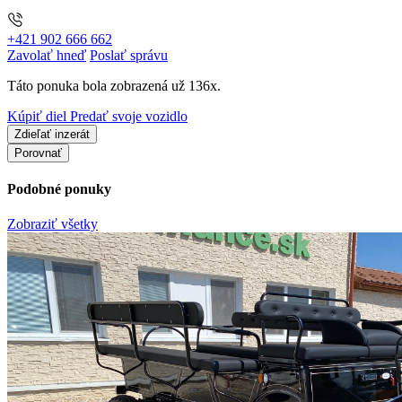
+421 902 666 662
Zavolať hneď
Poslať správu
Táto ponuka bola zobrazená už 136x.
Kúpiť diel
Predať svoje vozidlo
Zdieľať inzerát
Porovnať
Podobné ponuky
Zobraziť všetky