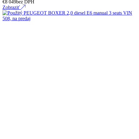
€
8 049
bez DPH
Zobraziť