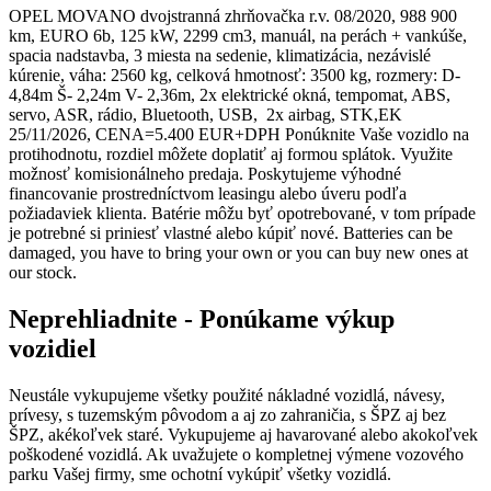
OPEL MOVANO dvojstranná zhrňovačka r.v. 08/2020, 988 900
km, EURO 6b, 125 kW, 2299 cm3, manuál, na perách + vankúše,
spacia nadstavba, 3 miesta na sedenie, klimatizácia, nezávislé
kúrenie, váha: 2560 kg, celková hmotnosť: 3500 kg, rozmery: D-
4,84m Š- 2,24m V- 2,36m, 2x elektrické okná, tempomat, ABS,
servo, ASR, rádio, Bluetooth, USB, 2x airbag, STK,EK
25/11/2026, CENA=5.400 EUR+DPH Ponúknite Vaše vozidlo na
protihodnotu, rozdiel môžete doplatiť aj formou splátok. Využite
možnosť komisionálneho predaja. Poskytujeme výhodné
financovanie prostredníctvom leasingu alebo úveru podľa
požiadaviek klienta. Batérie môžu byť opotrebované, v tom prípade
je potrebné si priniesť vlastné alebo kúpiť nové. Batteries can be
damaged, you have to bring your own or you can buy new ones at
our stock.
Neprehliadnite - Ponúkame výkup
vozidiel
Neustále vykupujeme všetky použité nákladné vozidlá, návesy,
prívesy, s tuzemským pôvodom a aj zo zahraničia, s ŠPZ aj bez
ŠPZ, akékoľvek staré. Vykupujeme aj havarované alebo akokoľvek
poškodené vozidlá. Ak uvažujete o kompletnej výmene vozového
parku Vašej firmy, sme ochotní vykúpiť všetky vozidlá.