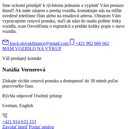
Sme ochotní pristúpiť k rýchlemu jednaniu a vyplatiť Vám peniaze
ihneď! Ak máte záujem o predaj vozidla, kontaktujte nás na nižšie
uvedené telefónne číslo alebo na emailovú adresu. Obratom Vám
vypracujeme cenovú ponuku, stačí ak nám do mailu pošlete fotky
vozidla, scan Osvedčenia o registrácii a pridáte krátky popis o stave
vozidla.
truck.slovakfinance@gmail.com
+421 902 666 662
MÁM VOZIDLO NA VÝKUP
Váš predajný kontakt
Natália Vernerová
Získajte rýchlu cenovú ponuku a dostupnosť do 30 minút počas
pracovného času.
Rýchla odpoveď
Osobný prístup
German, English
+421 914 633 333
Zavolať hneď
Poslať správu