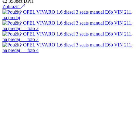
€
2 358
bez DPH
Zobraziť