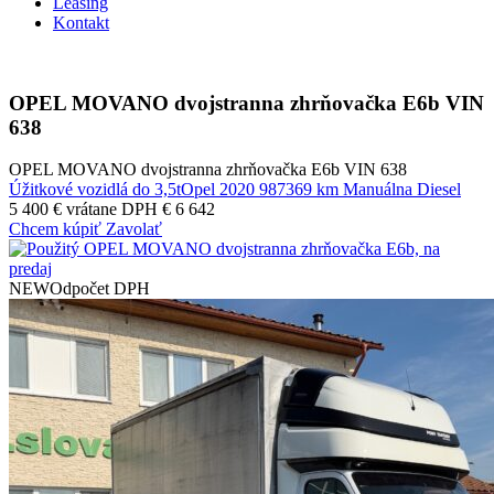
Leasing
Kontakt
OPEL MOVANO dvojstranna zhrňovačka E6b VIN
638
OPEL MOVANO dvojstranna zhrňovačka E6b VIN 638
Úžitkové vozidlá do 3,5t
Opel
2020
987369 km
Manuálna
Diesel
5 400 €
vrátane DPH € 6 642
Chcem kúpiť
Zavolať
NEW
Odpočet DPH