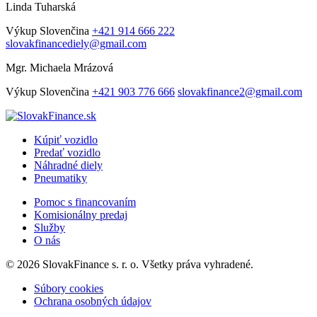
Linda Tuharská
Výkup
Slovenčina
+421 914 666 222
slovakfinancediely@gmail.com
Mgr. Michaela Mrázová
Výkup
Slovenčina
+421 903 776 666
slovakfinance2@gmail.com
Kúpiť vozidlo
Predať vozidlo
Náhradné diely
Pneumatiky
Pomoc s financovaním
Komisionálny predaj
Služby
O nás
© 2026 SlovakFinance s. r. o. Všetky práva vyhradené.
Súbory cookies
Ochrana osobných údajov