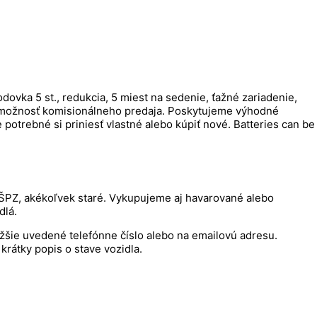
vka 5 st., redukcia, 5 miest na sedenie, ťažné zariadenie,
te možnosť komisionálneho predaja. Poskytujeme výhodné
potrebné si priniesť vlastné alebo kúpiť nové. Batteries can be
 ŠPZ, akékoľvek staré. Vykupujeme aj havarované alebo
dlá.
ižšie uvedené telefónne číslo alebo na emailovú adresu.
krátky popis o stave vozidla.