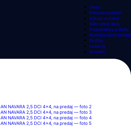
Úvod
Ponuka vozidiel
Výkup vozidiel
Náhradné diely
Pneumatiky a disky
Komisionálny predaj
Služby
Leasing
Kontakt