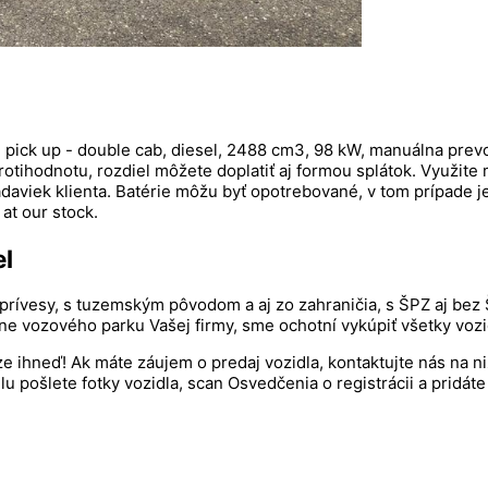
ck up - double cab, diesel, 2488 cm3, 98 kW, manuálna prevodo
otihodnotu, rozdiel môžete doplatiť aj formou splátok. Využi
aviek klienta. Batérie môžu byť opotrebované, v tom prípade je 
at our stock.
el
prívesy, s tuzemským pôvodom a aj zo zahraničia, s ŠPZ aj bez
e vozového parku Vašej firmy, sme ochotní vykúpiť všetky vozi
ze ihneď! Ak máte záujem o predaj vozidla, kontaktujte nás na n
ošlete fotky vozidla, scan Osvedčenia o registrácii a pridáte 