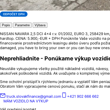
ODPOČET DPH
Popis
Parametre
Výbava
NISSAN NAVARA 2,5 DCI 4x4 r.v. 01/2002, EURO 3, 258429 km, pi
hardtop. CENA: 5.900,-EUR + DPH Ponúknite Vaše vozidlo na pr
financovanie prostredníctvom leasingu alebo úveru podľa požiad
damaged, you have to bring your own or you can buy new ones 
Neprehliadnite - Ponúkame výkup vozidi
Neustále vykupujeme všetky použité nákladné vozidlá, návesy, 
akokoľvek poškodené vozidlá. Ak uvažujete o kompletnej výmen
Sme ochotní pristúpiť k rýchlemu jednaniu a vyplatiť Vám penia
Obratom Vám vypracujeme cenovú ponuku, stačí ak nám do mailu p
truck.slovakfinance@gmail.com
+421 902 666 662
MÁM VOZIDLO NA VÝKUP
Váš predajný kontakt