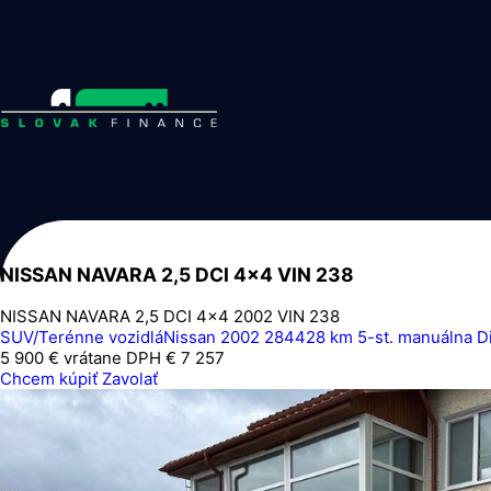
NISSAN NAVARA 2,5 DCI 4x4 VIN 238
NISSAN NAVARA 2,5 DCI 4x4 2002 VIN 238
SUV/Terénne vozidlá
Nissan
2002
284428 km
5-st. manuálna
Di
5 900 €
vrátane DPH € 7 257
Chcem kúpiť
Zavolať