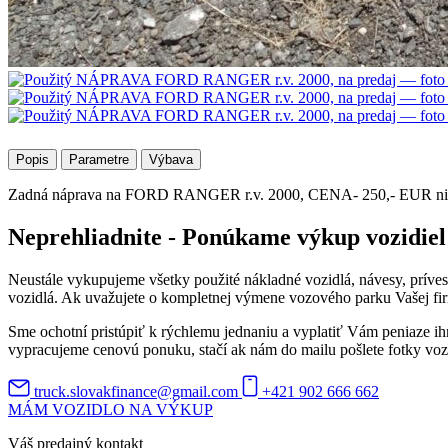
Popis
Parametre
Výbava
Zadná náprava na FORD RANGER r.v. 2000, CENA- 250,- EUR ni
Neprehliadnite - Ponúkame výkup vozidiel
Neustále vykupujeme všetky použité nákladné vozidlá, návesy, prív
vozidlá. Ak uvažujete o kompletnej výmene vozového parku Vašej fir
Sme ochotní pristúpiť k rýchlemu jednaniu a vyplatiť Vám peniaze ih
vypracujeme cenovú ponuku, stačí ak nám do mailu pošlete fotky vozidl
truck.slovakfinance@gmail.com
+421 902 666 662
MÁM VOZIDLO NA VÝKUP
Váš predajný kontakt