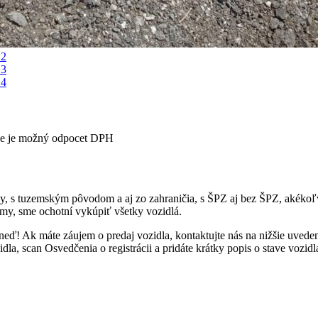
e je možný odpocet DPH
esy, s tuzemským pôvodom a aj zo zahraničia, s ŠPZ aj bez ŠPZ, akék
my, sme ochotní vykúpiť všetky vozidlá.
neď! Ak máte záujem o predaj vozidla, kontaktujte nás na nižšie uved
a, scan Osvedčenia o registrácii a pridáte krátky popis o stave vozidl