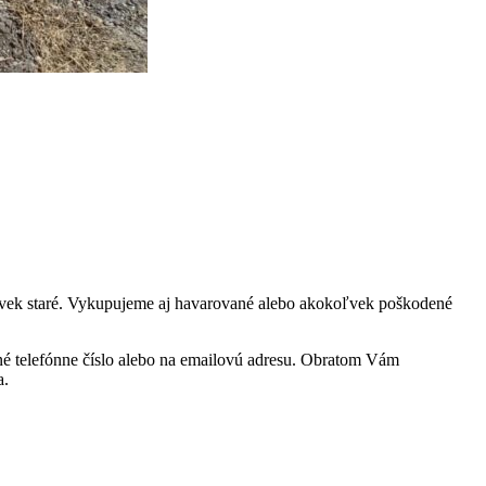
oľvek staré. Vykupujeme aj havarované alebo akokoľvek poškodené
ené telefónne číslo alebo na emailovú adresu. Obratom Vám
a.