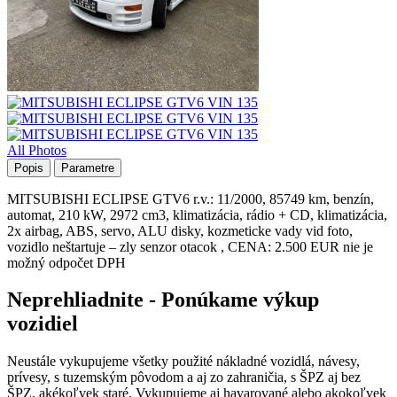
All Photos
Popis
Parametre
MITSUBISHI ECLIPSE GTV6 r.v.: 11/2000, 85749 km, benzín,
automat, 210 kW, 2972 cm3, klimatizácia, rádio + CD, klimatizácia,
2x airbag, ABS, servo, ALU disky, kozmeticke vady vid foto,
vozidlo neštartuje – zly senzor otacok , CENA: 2.500 EUR nie je
možný odpočet DPH
Neprehliadnite - Ponúkame výkup
vozidiel
Neustále vykupujeme všetky použité nákladné vozidlá, návesy,
prívesy, s tuzemským pôvodom a aj zo zahraničia, s ŠPZ aj bez
ŠPZ, akékoľvek staré. Vykupujeme aj havarované alebo akokoľvek