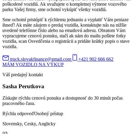
poškodené vozidlá. Ak uvažujete o kompletnej výmene vozového
parku Vašej firmy, sme ochotní vykúpiť všetky vozidlá.
Sme ochotní pristúpiť k rýchlemu jednaniu a vyplatiť Vám peniaze
ihneď! Ak máte záujem o predaj vozidla, kontaktujte nás na nižšie
uvedené telefónne číslo alebo na emailovú adresu. Obratom Vám
vypracujeme cenovú ponuku, stačí ak nám do mailu pošlete fotky
vozidla, scan Osvedčenia o registrácii a pridáte krátky popis o stave
vozidla.
truck.slovakfinance@gmail.com
+421 902 666 662
MÁM VOZIDLO NA VÝKUP
Váš predajný kontakt
Sasha Perutkova
Získajte rýchlu cenovú ponuku a dostupnosť do 30 minút počas
pracovného času.
Rýchla odpoveď
Osobný prístup
Slovensky, Cesky, Anglicky