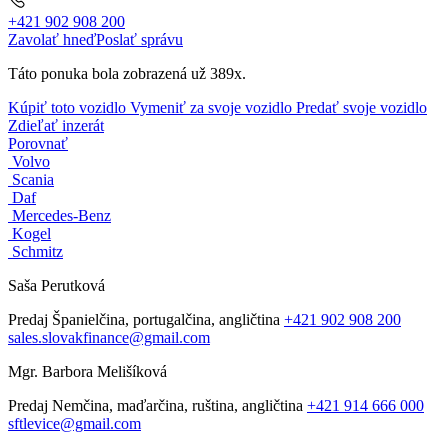
+421 902 908 200
Zavolať hneď
Poslať správu
Táto ponuka bola zobrazená už 389x.
Kúpiť toto vozidlo
Vymeniť za svoje vozidlo
Predať svoje vozidlo
Zdieľať inzerát
Porovnať
Volvo
Scania
Daf
Mercedes-Benz
Kogel
Schmitz
Saša Perutková
Predaj
Španielčina, portugalčina, angličtina
+421 902 908 200
sales.slovakfinance@gmail.com
Mgr. Barbora Melišíková
Predaj
Nemčina, maďarčina, ruština, angličtina
+421 914 666 000
sftlevice@gmail.com