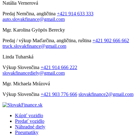
Natália Vernerová
Predaj
Nemčina, angličtina
+421 914 633 333
auto.slovakfinance@gmail.com
Mgr. Karolina Gyöpös Berecky
Predaj / výkup
Maďarčina, angličtina, ruština
+421 902 666 662
truck.slovakfinance@gmail.com
Linda Tuharská
Výkup
Slovenčina
+421 914 666 222
slovakfinancediely@gmail.com
Mgr. Michaela Mrázová
Výkup
Slovenčina
+421 903 776 666
slovakfinance2@gmail.com
Kúpiť vozidlo
Predať vozidlo
Náhradné diely
Pneumatiky