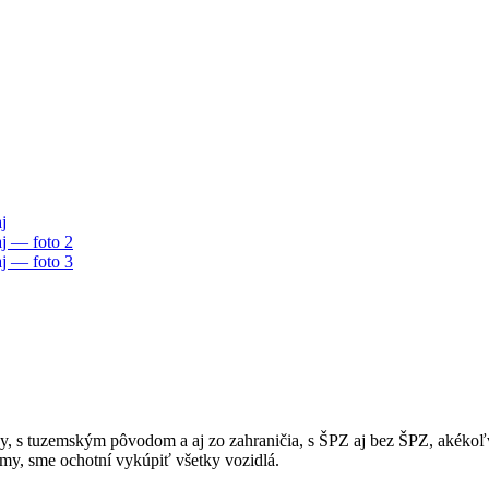
esy, s tuzemským pôvodom a aj zo zahraničia, s ŠPZ aj bez ŠPZ, akék
my, sme ochotní vykúpiť všetky vozidlá.