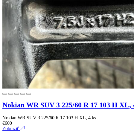
Nokian WR SUV 3 225/60 R 17 103 H XL, 
Nokian WR SUV 3 225/60 R 17 103 H XL, 4 ks
€
600
Zobraziť