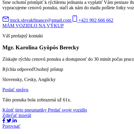
Sme ochotní pristúpiť k rýchlemu jednaniu a vyplatiť Vám peniaze ih
vypracujeme cenovú ponuku, stačí ak nám do mailu pošlete fotky vozidl
truck.slovakfinance@gmail.com
+421 902 666 662
MÁM VOZIDLO NA VÝKUP
Váš predajný kontakt
Mgr. Karolina Gyöpös Berecky
Získajte rýchlu cenovú ponuku a dostupnosť do 30 minút počas prac
Rýchla odpoveď
Osobný prístup
Slovensky, Cesky, Anglicky
Poslať správu
Táto ponuka bola zobrazená už 61x.
Kúpiť tieto pneumatiky
Predať svoje vozidlo
Zdieľať inzerát
Porovnať