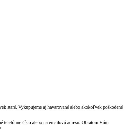
oľvek staré. Vykupujeme aj havarované alebo akokoľvek poškodené
ené telefónne číslo alebo na emailovú adresu. Obratom Vám
a.