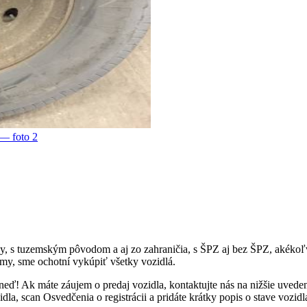
esy, s tuzemským pôvodom a aj zo zahraničia, s ŠPZ aj bez ŠPZ, akék
my, sme ochotní vykúpiť všetky vozidlá.
neď! Ak máte záujem o predaj vozidla, kontaktujte nás na nižšie uved
a, scan Osvedčenia o registrácii a pridáte krátky popis o stave vozidl