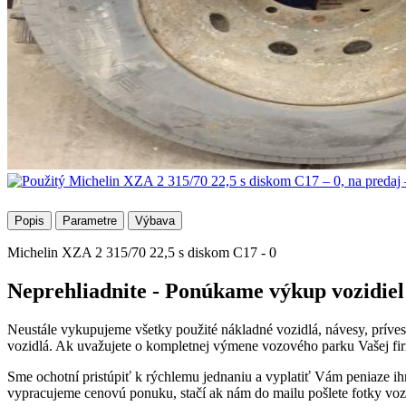
Popis
Parametre
Výbava
Michelin XZA 2 315/70 22,5 s diskom C17 - 0
Neprehliadnite - Ponúkame výkup vozidiel
Neustále vykupujeme všetky použité nákladné vozidlá, návesy, prív
vozidlá. Ak uvažujete o kompletnej výmene vozového parku Vašej fir
Sme ochotní pristúpiť k rýchlemu jednaniu a vyplatiť Vám peniaze ih
vypracujeme cenovú ponuku, stačí ak nám do mailu pošlete fotky vozidl