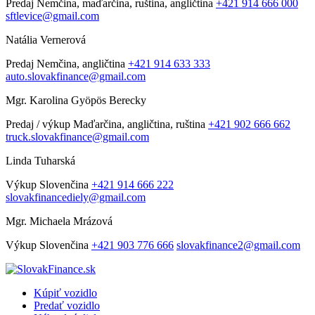
Predaj
Nemčina, maďarčina, ruština, angličtina
+421 914 666 000
sftlevice@gmail.com
Natália Vernerová
Predaj
Nemčina, angličtina
+421 914 633 333
auto.slovakfinance@gmail.com
Mgr. Karolina Gyöpös Berecky
Predaj / výkup
Maďarčina, angličtina, ruština
+421 902 666 662
truck.slovakfinance@gmail.com
Linda Tuharská
Výkup
Slovenčina
+421 914 666 222
slovakfinancediely@gmail.com
Mgr. Michaela Mrázová
Výkup
Slovenčina
+421 903 776 666
slovakfinance2@gmail.com
Kúpiť vozidlo
Predať vozidlo