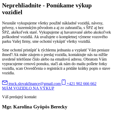
Neprehliadnite - Ponúkame výkup
vozidiel
Neustále vykupujeme všetky použité nákladné vozidlá, návesy,
prívesy, s tuzemským pôvodom a aj zo zahraničia, s ŠPZ aj bez
ŠPZ, akékoľvek staré. Vykupujeme aj havarované alebo akokoľvek
poškodené vozidlá. Ak uvažujete o kompletnej výmene vozového
parku Vašej firmy, sme ochotní vykúpiť všetky vozidlá.
Sme ochotní pristúpiť k rýchlemu jednaniu a vyplatiť Vám peniaze
ihneď! Ak máte záujem o predaj vozidla, kontaktujte nás na nižšie
uvedené telefónne číslo alebo na emailovú adresu. Obratom Vám
vypracujeme cenovú ponuku, stačí ak nám do mailu pošlete fotky
vozidla, scan Osvedčenia o registrácii a pridáte krátky popis o stave
vozidla.
truck.slovakfinance@gmail.com
+421 902 666 662
MÁM VOZIDLO NA VÝKUP
Váš predajný kontakt
Mgr. Karolina Gyöpös Berecky