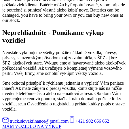
požiadaviek klienta. Batérie môžu byť opotrebované, v tom prípade
je potrebné si priniesť vlastné alebo kúpiť nové. Batteries can be
damaged, you have to bring your own or you can buy new ones at
our stock.
Neprehliadnite - Ponúkame výkup
vozidiel
Neustále vykupujeme všetky použité nákladné vozidlá, návesy,
prívesy, s tuzemským pôvodom a aj zo zahraničia, s ŠPZ aj bez
ŠPZ, akékoľvek staré. Vykupujeme aj havarované alebo akokoľvek
poškodené vozidlá. Ak uvažujete o kompletnej výmene vozového
parku Vašej firmy, sme ochotní vykúpiť všetky vozidlá.
Sme ochotní pristúpiť k rýchlemu jednaniu a vyplatiť Vám peniaze
ihneď! Ak máte záujem o predaj vozidla, kontaktujte nás na nižšie
uvedené telefónne číslo alebo na emailovú adresu. Obratom Vám
vypracujeme cenovú ponuku, stačí ak nám do mailu pošlete fotky
vozidla, scan Osvedčenia o registrácii a pridáte krátky popis o stave
vozidla.
truck.slovakfinance@gmail.com
+421 902 666 662
MÁM VOZIDLO NA VÝKUP