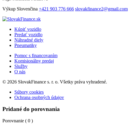
Výkup
Slovenčina
+421 903 776 666
slovakfinance2@gmail.com
Kúpiť vozidlo
Predať vozidlo
Náhradné diely
Pneumatiky
Pomoc s financovaním
Komisionálny predaj
Služby
O nás
© 2026 SlovakFinance s. r. o. Všetky práva vyhradené.
Súbory cookies
Ochrana osobných údajov
Pridané do porovnania
Porovnanie (
0
)