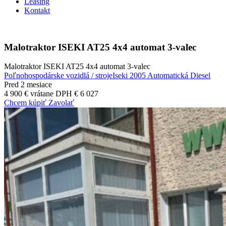
Leasing
Kontakt
Malotraktor ISEKI AT25 4x4 automat 3-valec
Malotraktor ISEKI AT25 4x4 automat 3-valec
Poľnohospodárske vozidlá / stroje
Iseki
2005
Automatická
Diesel
Pred 2 mesiace
4 900 €
vrátane DPH € 6 027
Chcem kúpiť
Zavolať