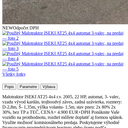
NEW
Odpočet DPH
Všetky fotky
Popis
Parametre
Výbava
Malotraktor ISEKI AT25 4x4 r.v. 2005, 22 HP, automat, 3- valec,
vzadu vývod kardán, trojboodvý záves, zadná uzávierka, rozmery:
D-2,8m, Š- 1,35m, výška volantu- 1,5m, stav pneu: 2x 80% 2x
30%, bez TP a TEČ, CENA= 4.900 EUR+DPH Ponúknite Vaše
vozidlo na protihodnotu, rozdiel môžete doplatiť aj formou splátok.
Využite možnosť komisionálneho predaja. Poskytujeme výhodné
financovanie prostredníctvom leasingu alebo úveru podľa