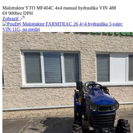
Malotraktor YTO MF404C 4x4 manual hydraulika VIN 488
€
9 900
bez DPH
Zobraziť