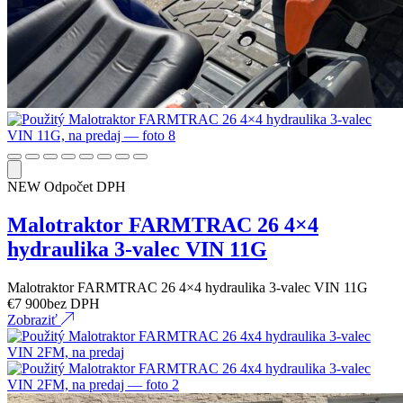
NEW
Odpočet DPH
Malotraktor FARMTRAC 26 4×4
hydraulika 3-valec VIN 11G
Malotraktor FARMTRAC 26 4×4 hydraulika 3-valec VIN 11G
€
7 900
bez DPH
Zobraziť