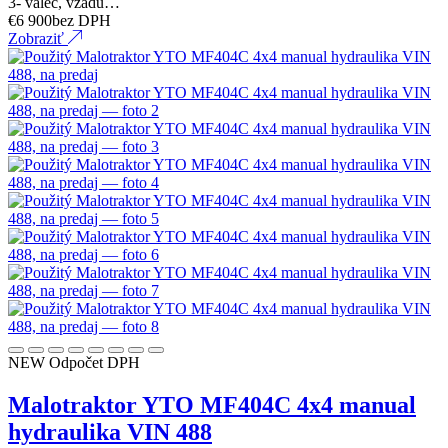
3- valec, vzadu…
€
6 900
bez DPH
Zobraziť
NEW
Odpočet DPH
Malotraktor YTO MF404C 4x4 manual
hydraulika VIN 488