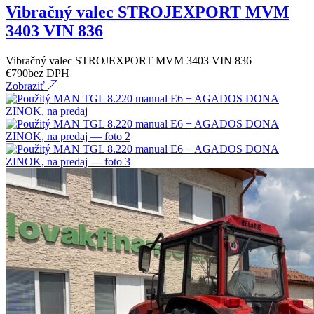
Vibračný valec STROJEXPORT MVM
3403 VIN 836
Vibračný valec STROJEXPORT MVM 3403 VIN 836
€
790
bez DPH
Zobraziť