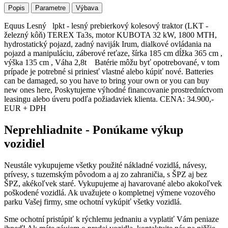
Popis
Parametre
Výbava
Equus Lesný lpkt - lesný prebierkový kolesový traktor (LKT -
železný kôň) TEREX Ta3s, motor KUBOTA 32 kW, 1800 MTH,
hydrostatický pojazd, zadný naviják Irum, dialkové ovládania na
pojazd a manipuláciu, záberové reťaze, šírka 185 cm dĺžka 365 cm ,
výška 135 cm , Váha 2,8t Batérie môžu byť opotrebované, v tom
prípade je potrebné si priniesť vlastné alebo kúpiť nové. Batteries
can be damaged, so you have to bring your own or you can buy
new ones here, Poskytujeme výhodné financovanie prostredníctvom
leasingu alebo úveru podľa požiadaviek klienta. CENA: 34.900,-
EUR + DPH
Neprehliadnite - Ponúkame výkup
vozidiel
Neustále vykupujeme všetky použité nákladné vozidlá, návesy,
prívesy, s tuzemským pôvodom a aj zo zahraničia, s ŠPZ aj bez
ŠPZ, akékoľvek staré. Vykupujeme aj havarované alebo akokoľvek
poškodené vozidlá. Ak uvažujete o kompletnej výmene vozového
parku Vašej firmy, sme ochotní vykúpiť všetky vozidlá.
Sme ochotní pristúpiť k rýchlemu jednaniu a vyplatiť Vám peniaze