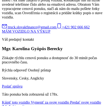
ihneď! Ak máte záujem o predaj vozidla, kontaktujte nás na nižšie
uvedené telefónne číslo alebo na emailovú adresu. Obratom Vám
vypracujeme cenovú ponuku, stačí ak nám do mailu pošlete fotky
vozidla, scan Osvedčenia o registrácii a pridáte krátky popis o stave
vozidla.
truck.slovakfinance@gmail.com
+421 902 666 662
MÁM VOZIDLO NA VÝKUP
Váš predajný kontakt
Mgr. Karolina Gyöpös Berecky
Získajte rýchlu cenovú ponuku a dostupnosť do 30 minút počas
pracovného času.
Rýchla odpoveď
Osobný prístup
Slovensky, Cesky, Anglicky
Poslať správu
Táto ponuka bola zobrazená už 178x.
Kúpiť toto vozidlo
Vymeniť za svoje vozidlo
Predať svoje vozidlo