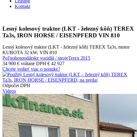
Leasing
Kontakt
Lesný kolesový traktor (LKT - železný kôň) TEREX
Ta3s, IRON HORSE / EISENPFERD VIN 810
Lesný kolesový traktor (LKT - železný kôň) TEREX Ta3s, motor
KUBOTA 32 kW, VIN 810
Poľnohospodárske vozidlá / stroje
Terex
2015
34 900 €
vrátane DPH € 42 927
Chcete vedieť viac o ponuke?
Odpočet DPH
Videos