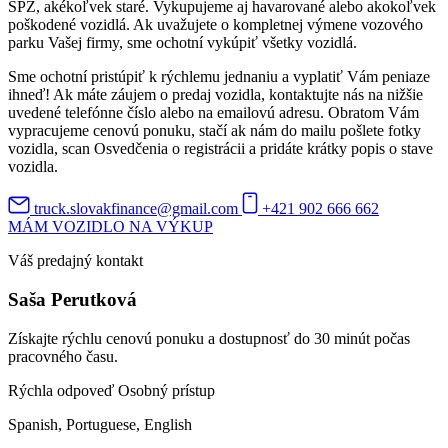
ŠPZ, akékoľvek staré. Vykupujeme aj havarované alebo akokoľvek
poškodené vozidlá. Ak uvažujete o kompletnej výmene vozového
parku Vašej firmy, sme ochotní vykúpiť všetky vozidlá.
Sme ochotní pristúpiť k rýchlemu jednaniu a vyplatiť Vám peniaze
ihneď! Ak máte záujem o predaj vozidla, kontaktujte nás na nižšie
uvedené telefónne číslo alebo na emailovú adresu. Obratom Vám
vypracujeme cenovú ponuku, stačí ak nám do mailu pošlete fotky
vozidla, scan Osvedčenia o registrácii a pridáte krátky popis o stave
vozidla.
truck.slovakfinance@gmail.com
+421 902 666 662
MÁM VOZIDLO NA VÝKUP
Váš predajný kontakt
Saša Perutková
Získajte rýchlu cenovú ponuku a dostupnosť do 30 minút počas
pracovného času.
Rýchla odpoveď
Osobný prístup
Spanish, Portuguese, English