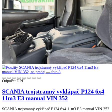
Odpočet DPH
SCANIA trojstranný vyklápač P124 6x4
11m3 E3 manual VIN 352
SCANIA trojstranný vyklápač P124 6x4 11m3 E3 manual VIN 352