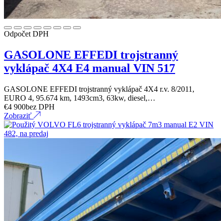
Odpočet DPH
GASOLONE EFFEDI trojstranný
vyklápač 4X4 E4 manual VIN 517
GASOLONE EFFEDI trojstranný vyklápač 4X4 r.v. 8/2011,
EURO 4, 95.674 km, 1493cm3, 63kw, diesel,…
€
4 900
bez DPH
Zobraziť