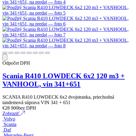
Odpočet DPH
Scania R410 LOWDECK 6x2 120 m3 +
VANHOOL, vin 341+651
SCANIA R410 LOWDECK 6x2 dvojstranka, priechodná
tandemová súprava VIN 341 + 651
€
28 900
bez DPH
Zobraziť
Volvo
Scania
Daf
Mercedes-Benz