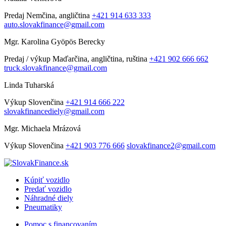
Predaj
Nemčina, angličtina
+421 914 633 333
auto.slovakfinance@gmail.com
Mgr. Karolina Gyöpös Berecky
Predaj / výkup
Maďarčina, angličtina, ruština
+421 902 666 662
truck.slovakfinance@gmail.com
Linda Tuharská
Výkup
Slovenčina
+421 914 666 222
slovakfinancediely@gmail.com
Mgr. Michaela Mrázová
Výkup
Slovenčina
+421 903 776 666
slovakfinance2@gmail.com
Kúpiť vozidlo
Predať vozidlo
Náhradné diely
Pneumatiky
Pomoc s financovaním