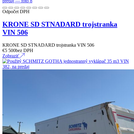
Odpočet DPH
KRONE SD STNADARD trojstranka
VIN 506
KRONE SD STNADARD trojstranka VIN 506
€
5 500
bez DPH
Zobraziť