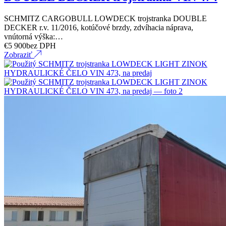
SCHMITZ CARGOBULL LOWDECK trojstranka DOUBLE
DECKER r.v. 11/2016, kotúčové brzdy, zdvíhacia náprava,
vnútorná výška:…
€
5 900
bez DPH
Zobraziť