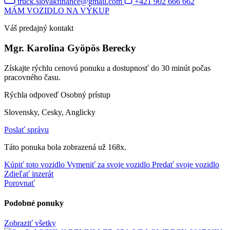
truck.slovakfinance@gmail.com
+421 902 666 662
MÁM VOZIDLO NA VÝKUP
Váš predajný kontakt
Mgr. Karolina Gyöpös Berecky
Získajte rýchlu cenovú ponuku a dostupnosť do 30 minút počas
pracovného času.
Rýchla odpoveď
Osobný prístup
Slovensky, Cesky, Anglicky
Poslať správu
Táto ponuka bola zobrazená už 168x.
Kúpiť toto vozidlo
Vymeniť za svoje vozidlo
Predať svoje vozidlo
Zdieľať inzerát
Porovnať
Podobné ponuky
Zobraziť všetky