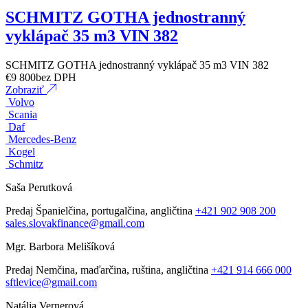
SCHMITZ GOTHA jednostranný
vyklápač 35 m3 VIN 382
SCHMITZ GOTHA jednostranný vyklápač 35 m3 VIN 382
€
9 800
bez DPH
Zobraziť
Volvo
Scania
Daf
Mercedes-Benz
Kogel
Schmitz
Saša Perutková
Predaj
Španielčina, portugalčina, angličtina
+421 902 908 200
sales.slovakfinance@gmail.com
Mgr. Barbora Melišíková
Predaj
Nemčina, maďarčina, ruština, angličtina
+421 914 666 000
sftlevice@gmail.com
Natália Vernerová