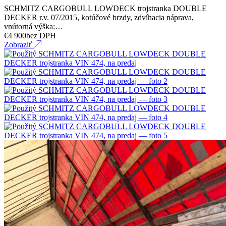
SCHMITZ CARGOBULL LOWDECK trojstranka DOUBLE
DECKER r.v. 07/2015, kotúčové brzdy, zdvíhacia náprava,
vnútorná výška:…
€
4 900
bez DPH
Zobraziť