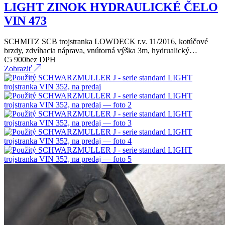
LIGHT ZINOK HYDRAULICKÉ ČELO
VIN 473
SCHMITZ SCB trojstranka LOWDECK r.v. 11/2016, kotúčové
brzdy, zdvíhacia náprava, vnútorná výška 3m, hydrualický…
€
5 900
bez DPH
Zobraziť