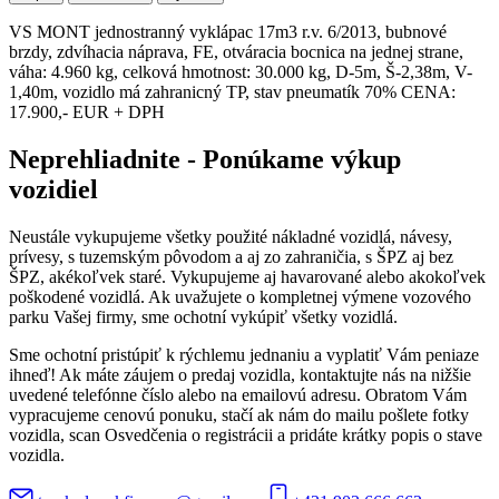
VS MONT jednostranný vyklápac 17m3 r.v. 6/2013, bubnové
brzdy, zdvíhacia náprava, FE, otváracia bocnica na jednej strane,
váha: 4.960 kg, celková hmotnost: 30.000 kg, D-5m, Š-2,38m, V-
1,40m, vozidlo má zahranicný TP, stav pneumatík 70% CENA:
17.900,- EUR + DPH
Neprehliadnite - Ponúkame výkup
vozidiel
Neustále vykupujeme všetky použité nákladné vozidlá, návesy,
prívesy, s tuzemským pôvodom a aj zo zahraničia, s ŠPZ aj bez
ŠPZ, akékoľvek staré. Vykupujeme aj havarované alebo akokoľvek
poškodené vozidlá. Ak uvažujete o kompletnej výmene vozového
parku Vašej firmy, sme ochotní vykúpiť všetky vozidlá.
Sme ochotní pristúpiť k rýchlemu jednaniu a vyplatiť Vám peniaze
ihneď! Ak máte záujem o predaj vozidla, kontaktujte nás na nižšie
uvedené telefónne číslo alebo na emailovú adresu. Obratom Vám
vypracujeme cenovú ponuku, stačí ak nám do mailu pošlete fotky
vozidla, scan Osvedčenia o registrácii a pridáte krátky popis o stave
vozidla.