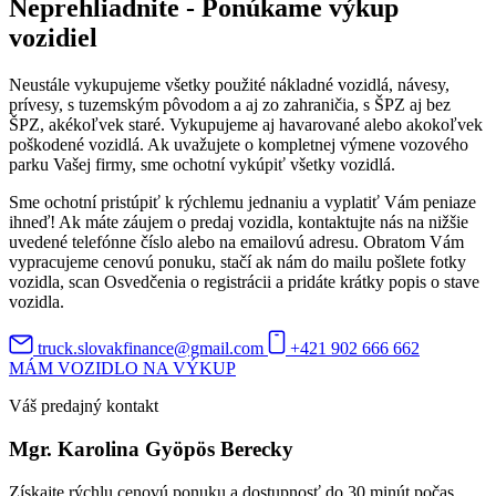
Neprehliadnite - Ponúkame výkup
vozidiel
Neustále vykupujeme všetky použité nákladné vozidlá, návesy,
prívesy, s tuzemským pôvodom a aj zo zahraničia, s ŠPZ aj bez
ŠPZ, akékoľvek staré. Vykupujeme aj havarované alebo akokoľvek
poškodené vozidlá. Ak uvažujete o kompletnej výmene vozového
parku Vašej firmy, sme ochotní vykúpiť všetky vozidlá.
Sme ochotní pristúpiť k rýchlemu jednaniu a vyplatiť Vám peniaze
ihneď! Ak máte záujem o predaj vozidla, kontaktujte nás na nižšie
uvedené telefónne číslo alebo na emailovú adresu. Obratom Vám
vypracujeme cenovú ponuku, stačí ak nám do mailu pošlete fotky
vozidla, scan Osvedčenia o registrácii a pridáte krátky popis o stave
vozidla.
truck.slovakfinance@gmail.com
+421 902 666 662
MÁM VOZIDLO NA VÝKUP
Váš predajný kontakt
Mgr. Karolina Gyöpös Berecky
Získajte rýchlu cenovú ponuku a dostupnosť do 30 minút počas