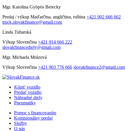
Mgr. Karolina Gyöpös Berecky
Predaj / výkup
Maďarčina, angličtina, ruština
+421 902 666 662
truck.slovakfinance@gmail.com
Linda Tuharská
Výkup
Slovenčina
+421 914 666 222
slovakfinancediely@gmail.com
Mgr. Michaela Mrázová
Výkup
Slovenčina
+421 903 776 666
slovakfinance2@gmail.com
Kúpiť vozidlo
Predať vozidlo
Náhradné diely
Pneumatiky
Pomoc s financovaním
Komisionálny predaj
Služby
O nás