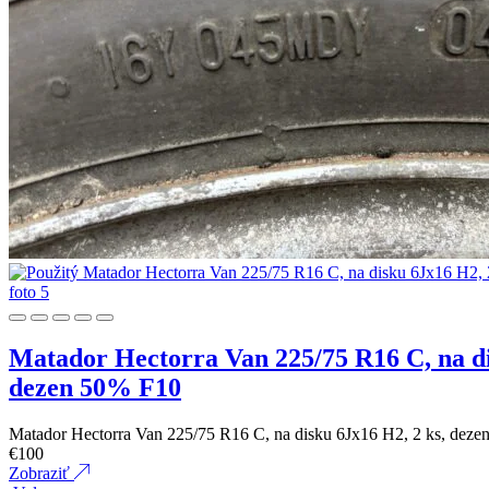
Matador Hectorra Van 225/75 R16 C, na di
dezen 50% F10
Matador Hectorra Van 225/75 R16 C, na disku 6Jx16 H2, 2 ks, de
€
100
Zobraziť