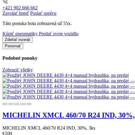
+421 902 666 662
Zavolať hneď
Poslať správu
Táto ponuka bola zobrazená už 55x.
Kúpiť pneumatiky
Predať svoje vozidlo
Zdieľať inzerát
Porovnať
Podobné ponuky
Zobraziť všetky
MICHELIN XMCL 460/70 R24 IND, 30%,
MICHELIN XMCL 460/70 R24 IND, 30%, 3ks
€
100