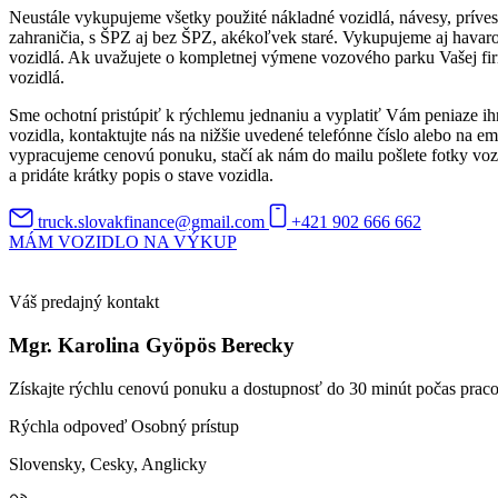
Neustále vykupujeme všetky použité nákladné vozidlá, návesy, príve
zahraničia, s ŠPZ aj bez ŠPZ, akékoľvek staré. Vykupujeme aj hava
vozidlá. Ak uvažujete o kompletnej výmene vozového parku Vašej fi
vozidlá.
Sme ochotní pristúpiť k rýchlemu jednaniu a vyplatiť Vám peniaze i
vozidla, kontaktujte nás na nižšie uvedené telefónne číslo alebo na
vypracujeme cenovú ponuku, stačí ak nám do mailu pošlete fotky vozi
a pridáte krátky popis o stave vozidla.
truck.slovakfinance@gmail.com
+421 902 666 662
MÁM VOZIDLO NA VÝKUP
Váš predajný kontakt
Mgr. Karolina Gyöpös Berecky
Získajte rýchlu cenovú ponuku a dostupnosť do 30 minút počas prac
Rýchla odpoveď
Osobný prístup
Slovensky, Cesky, Anglicky