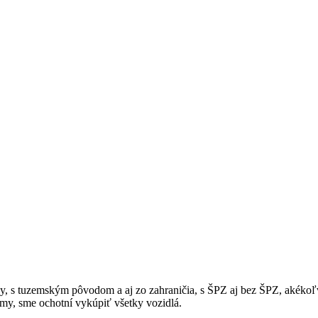
esy, s tuzemským pôvodom a aj zo zahraničia, s ŠPZ aj bez ŠPZ, akék
my, sme ochotní vykúpiť všetky vozidlá.