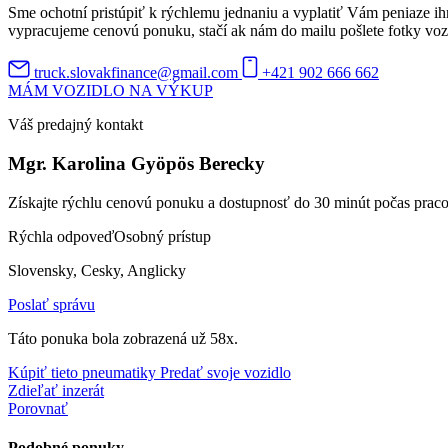
Sme ochotní pristúpiť k rýchlemu jednaniu a vyplatiť Vám peniaze ih
vypracujeme cenovú ponuku, stačí ak nám do mailu pošlete fotky vozidl
truck.slovakfinance@gmail.com
+421 902 666 662
MÁM VOZIDLO NA VÝKUP
Váš predajný kontakt
Mgr. Karolina Gyöpös Berecky
Získajte rýchlu cenovú ponuku a dostupnosť do 30 minút počas prac
Rýchla odpoveď
Osobný prístup
Slovensky, Cesky, Anglicky
Poslať správu
Táto ponuka bola zobrazená už 58x.
Kúpiť tieto pneumatiky
Predať svoje vozidlo
Zdieľať inzerát
Porovnať
Podobné ponuky