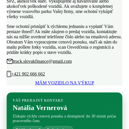
ŠPZ, akékoľvek staré. Vykupujeme aj havarované alebo
akokoľvek poškodené vozidlá. Ak uvažujete o kompletnej
výmene vozového parku Vašej firmy, sme ochotní vykúpiť
všetky vozidlá.
Sme ochotní pristúpiť k rýchlemu jednaniu a vyplatiť Vám
peniaze ihneď! Ak máte záujem o predaj vozidla, kontaktujte
nás na nižšie uvedené telefónne číslo alebo na emailovú adresu.
Obratom Vám vypracujeme cenovú ponuku, stačí ak nám do
mailu pošlete fotky vozidla, scan Osvedčenia o registrácii a
pridáte krátky popis o stave vozidla.
truck.slovakfinance@gmail.com
+421 902 666 662
MÁM VOZIDLO NA VÝKUP
VÁŠ PREDAJNÝ KONTAKT
Natália Vernerová
Získajte rýchlu cenovú ponuku a dostupnosť do 30 minút počas
pracovného času.