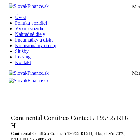
Me
Úvod
Ponuka vozidiel
Výkup vozidiel
Náhradné diely
Pneumatiky a disky
Komisionálny predaj
Služby
Leasing
Kontakt
Me
Pneumatiky a disky
Komisionálny predaj
Služby
Leasing
Konta
Úvod
Ponuka vozidiel
Výkup vozidiel
Náhradné die
Continental ContiEco Contact5 195/55 R16
H
Continental ContiEco Contact5 195/55 R16 H, 4 ks, dezén 70%,
E4,CENA : 25 eur / ks