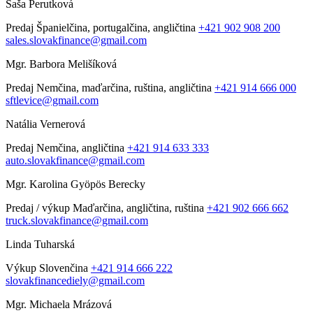
Saša Perutková
Predaj
Španielčina, portugalčina, angličtina
+421 902 908 200
sales.slovakfinance@gmail.com
Mgr. Barbora Melišíková
Predaj
Nemčina, maďarčina, ruština, angličtina
+421 914 666 000
sftlevice@gmail.com
Natália Vernerová
Predaj
Nemčina, angličtina
+421 914 633 333
auto.slovakfinance@gmail.com
Mgr. Karolina Gyöpös Berecky
Predaj / výkup
Maďarčina, angličtina, ruština
+421 902 666 662
truck.slovakfinance@gmail.com
Linda Tuharská
Výkup
Slovenčina
+421 914 666 222
slovakfinancediely@gmail.com
Mgr. Michaela Mrázová