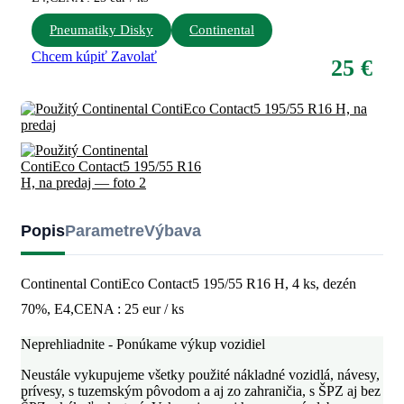
Pneumatiky Disky
Continental
Chcem kúpiť
Zavolať
25 €
Popis
Parametre
Výbava
Continental ContiEco Contact5 195/55 R16 H, 4 ks, dezén
70%, E4,CENA : 25 eur / ks
Neprehliadnite - Ponúkame výkup vozidiel
Neustále vykupujeme všetky použité nákladné vozidlá, návesy,
prívesy, s tuzemským pôvodom a aj zo zahraničia, s ŠPZ aj bez