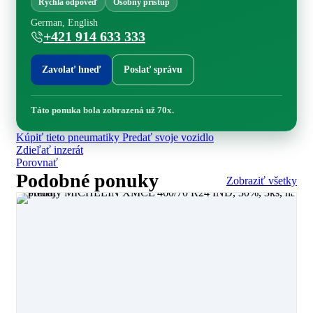
Rýchla odpoveď
Osobný prístup
German, English
+421 914 633 333
Zavolať hneď
Poslať správu
Táto ponuka bola zobrazená už 70x.
Kúpiť tieto pneumatiky
Predať svoje vozidlo
Zdieľať inzerát
Porovnať
Podobné ponuky
Zobraziť všetky