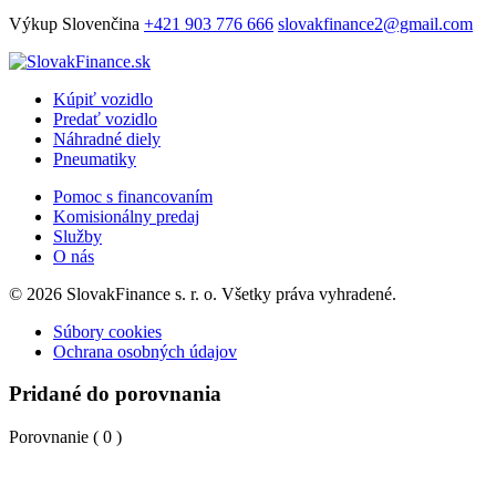
Výkup
Slovenčina
+421 903 776 666
slovakfinance2@gmail.com
Kúpiť vozidlo
Predať vozidlo
Náhradné diely
Pneumatiky
Pomoc s financovaním
Komisionálny predaj
Služby
O nás
© 2026 SlovakFinance s. r. o. Všetky práva vyhradené.
Súbory cookies
Ochrana osobných údajov
Pridané do porovnania
Porovnanie (
0
)