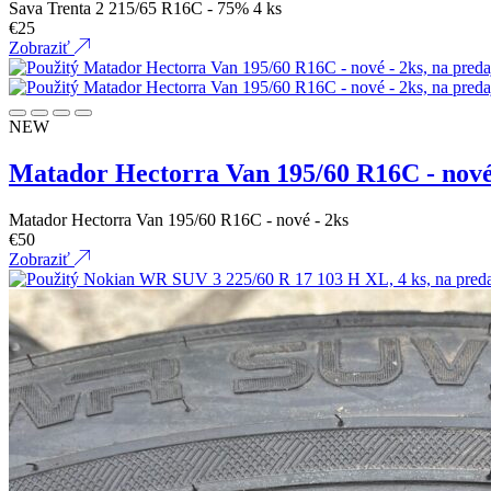
Sava Trenta 2 215/65 R16C - 75% 4 ks
€
25
Zobraziť
NEW
Matador Hectorra Van 195/60 R16C - nové
Matador Hectorra Van 195/60 R16C - nové - 2ks
€
50
Zobraziť