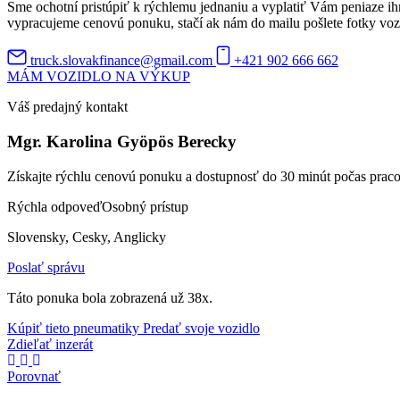
Sme ochotní pristúpiť k rýchlemu jednaniu a vyplatiť Vám peniaze ih
vypracujeme cenovú ponuku, stačí ak nám do mailu pošlete fotky vozidl
truck.slovakfinance@gmail.com
+421 902 666 662
MÁM VOZIDLO NA VÝKUP
Váš predajný kontakt
Mgr. Karolina Gyöpös Berecky
Získajte rýchlu cenovú ponuku a dostupnosť do 30 minút počas prac
Rýchla odpoveď
Osobný prístup
Slovensky, Cesky, Anglicky
Poslať správu
Táto ponuka bola zobrazená už 38x.
Kúpiť tieto pneumatiky
Predať svoje vozidlo
Zdieľať inzerát
Porovnať