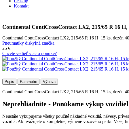
Leasing
Kontakt
Continental ContiCrossContact LX2, 215/65 R 16 H,
Continental ContiCrossContact LX2, 215/65 R 16 H, 15 ks, dezén
Pneumatiky disky
Iná značka
25 €
Chcete vedieť viac o ponuke?
Popis
Parametre
Výbava
Continental ContiCrossContact LX2, 215/65 R 16 H, 15 ks, dezén
Neprehliadnite - Ponúkame výkup vozidiel
Neustále vykupujeme všetky použité nákladné vozidlá, návesy, prív
vozidlá. Ak uvažujete o kompletnej výmene vozového parku Vašej fir