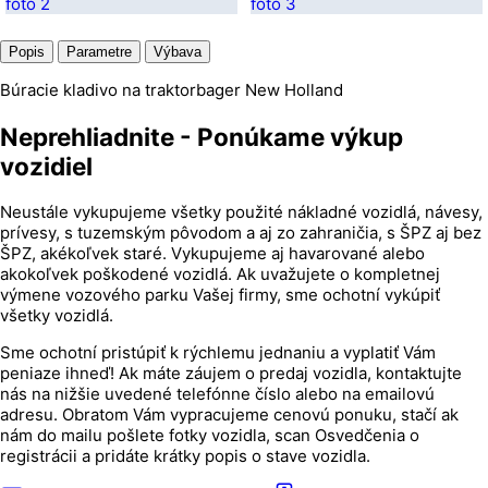
Popis
Parametre
Výbava
Búracie kladivo na traktorbager New Holland
Neprehliadnite - Ponúkame výkup
vozidiel
Neustále vykupujeme všetky použité nákladné vozidlá, návesy,
prívesy, s tuzemským pôvodom a aj zo zahraničia, s ŠPZ aj bez
ŠPZ, akékoľvek staré. Vykupujeme aj havarované alebo
akokoľvek poškodené vozidlá. Ak uvažujete o kompletnej
výmene vozového parku Vašej firmy, sme ochotní vykúpiť
všetky vozidlá.
Sme ochotní pristúpiť k rýchlemu jednaniu a vyplatiť Vám
peniaze ihneď! Ak máte záujem o predaj vozidla, kontaktujte
nás na nižšie uvedené telefónne číslo alebo na emailovú
adresu. Obratom Vám vypracujeme cenovú ponuku, stačí ak
nám do mailu pošlete fotky vozidla, scan Osvedčenia o
registrácii a pridáte krátky popis o stave vozidla.