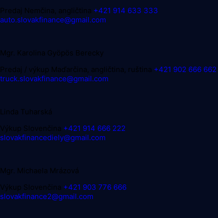
Predaj
Nemčina, angličtina
+421 914 633 333
auto.slovakfinance@gmail.com
Mgr. Karolina Gyöpös Berecky
Predaj / výkup
Maďarčina, angličtina, ruština
+421 902 666 662
truck.slovakfinance@gmail.com
Linda Tuharská
Výkup
Slovenčina
+421 914 666 222
slovakfinancediely@gmail.com
Mgr. Michaela Mrázová
Výkup
Slovenčina
+421 903 776 666
slovakfinance2@gmail.com