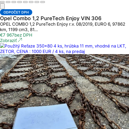
ODPOČET DPH
Opel Combo 1,2 PureTech Enjoy VIN 306
OPEL COMBO 1,2 PureTech Enjoy r.v. 08/2019, EURO 6, 97862
km, 1199 cm3, 81…
€
7 967
bez DPH
Zobraziť