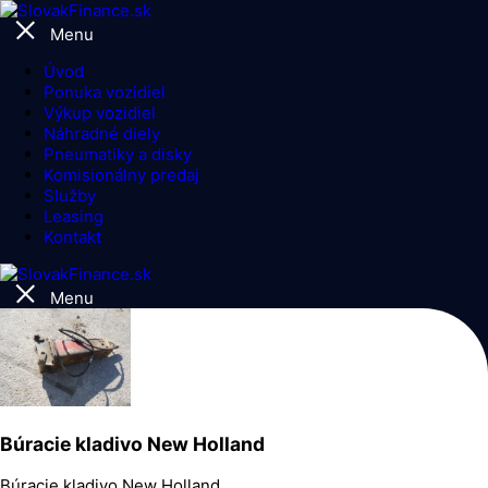
Menu
Úvod
Ponuka vozidiel
Výkup vozidiel
Náhradné diely
Pneumatiky a disky
Komisionálny predaj
Služby
Leasing
Kontakt
Menu
Búracie kladivo New Holland
Búracie kladivo New Holland