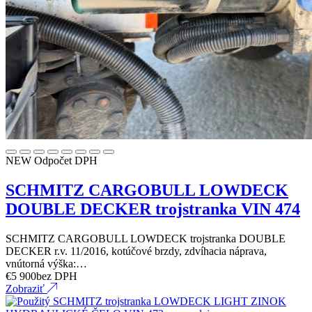
NEW
Odpočet DPH
SCHMITZ CARGOBULL LOWDECK
DOUBLE DECKER trojstranka VIN 474
SCHMITZ CARGOBULL LOWDECK trojstranka DOUBLE
DECKER r.v. 11/2016, kotúčové brzdy, zdvíhacia náprava,
vnútorná výška:…
€
5 900
bez DPH
Zobraziť