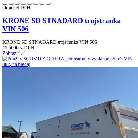
Odpočet DPH
KRONE SD STNADARD trojstranka
VIN 506
KRONE SD STNADARD trojstranka VIN 506
€
5 500
bez DPH
Zobraziť