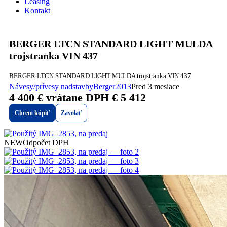
Leasing
Kontakt
BERGER LTCN STANDARD LIGHT MULDA
trojstranka VIN 437
BERGER LTCN STANDARD LIGHT MULDA trojstranka VIN 437
Návesy/prívesy nadstavby
Berger
2013
Pred 3 mesiace
4 400 €
vrátane DPH € 5 412
Chcem kúpiť
Zavolať
NEW
Odpočet DPH