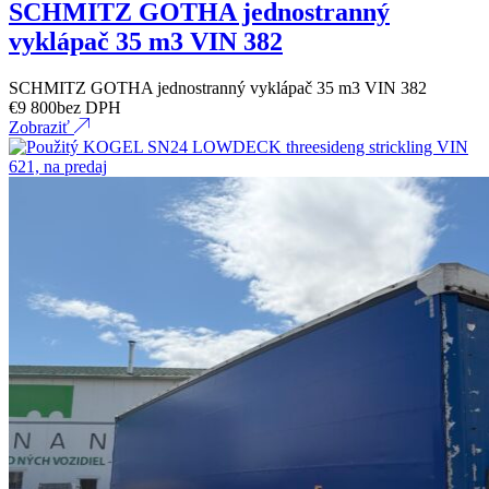
SCHMITZ GOTHA jednostranný
vyklápač 35 m3 VIN 382
SCHMITZ GOTHA jednostranný vyklápač 35 m3 VIN 382
€
9 800
bez DPH
Zobraziť