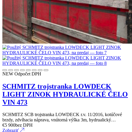
NEW
Odpočet DPH
SCHMITZ trojstranka LOWDECK
LIGHT ZINOK HYDRAULICKÉ ČELO
VIN 473
SCHMITZ SCB trojstranka LOWDECK r.v. 11/2016, kotúčové
brzdy, zdvíhacia náprava, vnútorná výška 3m, hydrualický…
€
5 900
bez DPH
Zobraziť