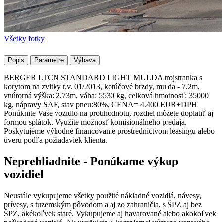
Všetky fotky
Popis
Parametre
Výbava
BERGER LTCN STANDARD LIGHT MULDA trojstranka s
korytom na zvitky r.v. 01/2013, kotúčové brzdy, mulda - 7,2m,
vnútorná výška: 2,73m, váha: 5530 kg, celková hmotnosť: 35000
kg, nápravy SAF, stav pneu:80%, CENA= 4.400 EUR+DPH
Ponúknite Vaše vozidlo na protihodnotu, rozdiel môžete doplatiť aj
formou splátok. Využite možnosť komisionálneho predaja.
Poskytujeme výhodné financovanie prostredníctvom leasingu alebo
úveru podľa požiadaviek klienta.
Neprehliadnite - Ponúkame výkup
vozidiel
Neustále vykupujeme všetky použité nákladné vozidlá, návesy,
prívesy, s tuzemským pôvodom a aj zo zahraničia, s ŠPZ aj bez
ŠPZ, akékoľvek staré. Vykupujeme aj havarované alebo akokoľvek