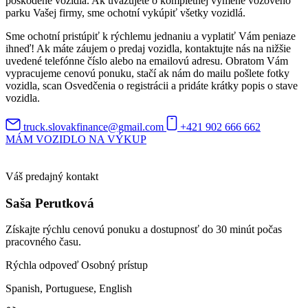
poškodené vozidlá. Ak uvažujete o kompletnej výmene vozového
parku Vašej firmy, sme ochotní vykúpiť všetky vozidlá.
Sme ochotní pristúpiť k rýchlemu jednaniu a vyplatiť Vám peniaze
ihneď! Ak máte záujem o predaj vozidla, kontaktujte nás na nižšie
uvedené telefónne číslo alebo na emailovú adresu. Obratom Vám
vypracujeme cenovú ponuku, stačí ak nám do mailu pošlete fotky
vozidla, scan Osvedčenia o registrácii a pridáte krátky popis o stave
vozidla.
truck.slovakfinance@gmail.com
+421 902 666 662
MÁM VOZIDLO NA VÝKUP
Váš predajný kontakt
Saša Perutková
Získajte rýchlu cenovú ponuku a dostupnosť do 30 minút počas
pracovného času.
Rýchla odpoveď
Osobný prístup
Spanish, Portuguese, English